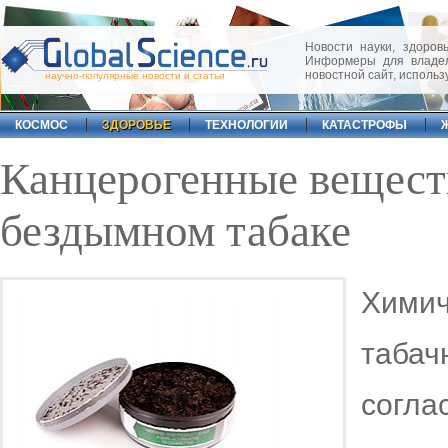
Новости науки, здоровь
Информеры для владел
новостной сайт, исполь
научно-популярные новости и статьи
КОСМОС
ЗДОРОВЬЕ
ТЕХНОЛОГИИ
КАТАСТРОФЫ
Канцерогенные вещест
бездымном табаке
Хими
таба
согл