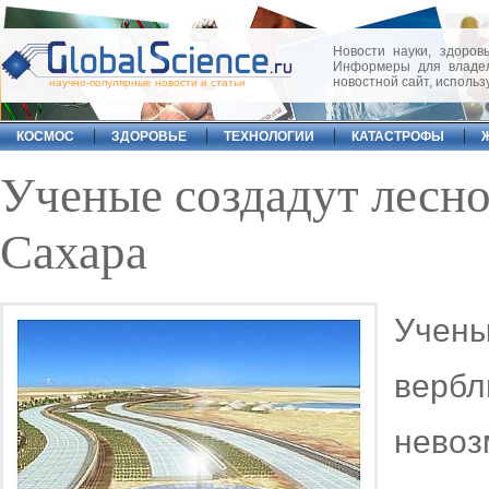
Новости науки, здоровь
Информеры для владел
новостной сайт, исполь
научно-популярные новости и статьи
КОСМОС
ЗДОРОВЬЕ
ТЕХНОЛОГИИ
КАТАСТРОФЫ
Ученые создадут лесно
Сахара
Учен
верб
невоз