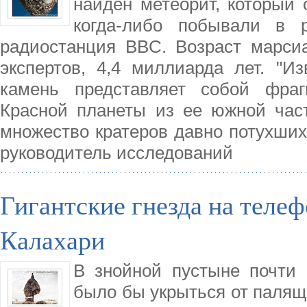
найден метеорит, который 
когда-либо побывали в р
радиостанция BBC. Возраст марсиа
экспертов, 4,4 миллиарда лет. "И
камень представляет собой фраг
Красной планеты из ее южной част
множество кратеров давно потухших
руководитель исследований
Гигантские гнезда на теле
Калахари
В знойной пустыне почти 
было бы укрыться от паляще