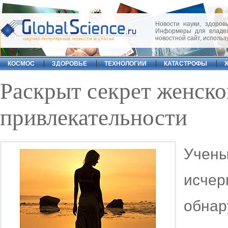
Новости науки, здоровь
Информеры для владел
новостной сайт, исполь
научно-популярные новости и статьи
КОСМОС
ЗДОРОВЬЕ
ТЕХНОЛОГИИ
КАТАСТРОФЫ
Раскрыт секрет женско
привлекательности
Учены
исче
обнар