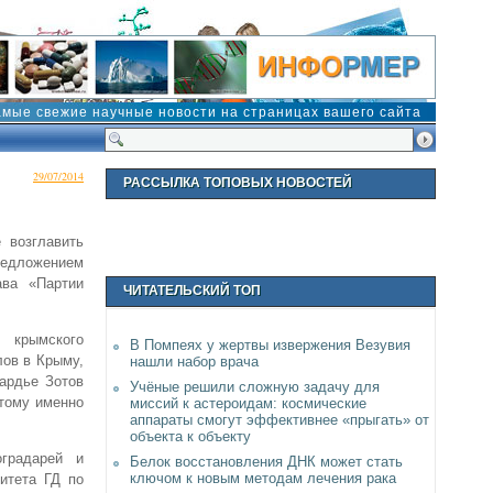
амые свежие научные новости на страницах вашего сайта
29/07/2014
РАССЫЛКА ТОПОВЫХ НОВОСТЕЙ
 возглавить
предложением
ава «Партии
ЧИТАТЕЛЬСКИЙ ТОП
 крымского
В Помпеях у жертвы извержения Везувия
лов в Крыму,
нашли набор врача
ардье Зотов
Учёные решили сложную задачу для
этому именно
миссий к астероидам: космические
аппараты смогут эффективнее «прыгать» от
объекта к объекту
градарей и
Белок восстановления ДНК может стать
ключом к новым методам лечения рака
итета ГД по