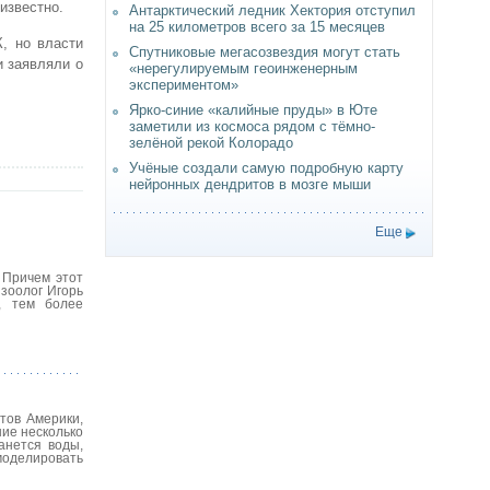
 известно.
Антарктический ледник Хектория отступил
на 25 километров всего за 15 месяцев
К, но власти
Спутниковые мегасозвездия могут стать
и заявляли о
«нерегулируемым геоинженерным
экспериментом»
Ярко-синие «калийные пруды» в Юте
заметили из космоса рядом с тёмно-
зелёной рекой Колорадо
Учёные создали самую подробную карту
нейронных дендритов в мозге мыши
Еще
 Причем этот
 зоолог Игорь
, тем более
тов Америки,
шие несколько
анется воды,
оделировать