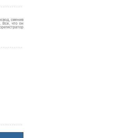
освод, сменив
 Все, что он
еорегистратор