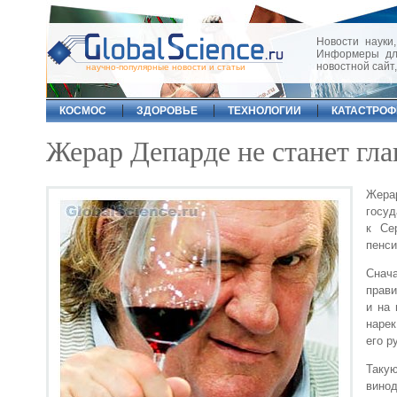
Новости науки,
Информеры для
новостной сайт
научно-популярные новости и статьи
КОСМОС
ЗДОРОВЬЕ
ТЕХНОЛОГИИ
КАТАСТРО
Жерар Депарде не станет гл
Жера
госуд
к Се
пенси
Снач
прави
и на
нарек
его р
Таку
вино