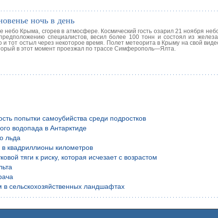
овенье ночь в день
 небо Крыма, сгорев в атмосфере. Космический гость озарил 21 ноября неб
 предположению специалистов, весил более 100 тонн и состоял из железа.
но и тот остыл через некоторое время. Полет метеорита в Крыму на свой вид
оторый в этот момент проезжал по трассе Симферополь—Ялта.
ость попытки самоубийства среди подростков
ого водопада в Антарктиде
о льда
й в квадриллионы километров
вой тяги к риску, которая исчезает с возрастом
льта
рача
м в сельскохозяйственных ландшафтах