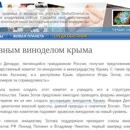
 здоровья и космоса на портале GlobalScience.ru.
 владельцев сайтов. Создайте свой собственный
, используя наши бесплатные новостные информеры.
только с
ФЫ
ЖИВАЯ ПЛАНЕТА
СРЕДА ОБИТАНИЯ
авным виноделом крыма
р Депарде, являющийся гражданином России, получил предложение
арственный комитет по виноделию и виноградарству Крыма. С таким 
ргею Аксенову, и.о. республики Крым, обратился Игорь Зотов, гл
онеров за справедливость».
ала нужно создать этот комитет и учредить его в структуре
тельства. Также Зотов предложил ежегодно проводить форумы виноде
 первом же из них создать
ассоциацию виноделов Крыма
. Жерара Деп
 ценителем женской красоты, дивной природы и «напитков Богов». По
уководство комитетом поднимет крымское виноделие на новый уровень.
ю смелую инициативу Зотова поддержали президент союза вино
делов РФ Леонид Попович и Владимир Никитин, первый зампред ком