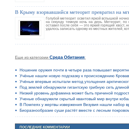
В Крыму взорвавшийся метеорит превратил на мгн
Голубой метеорит осветил яркой вспышкой ночное
на секунду темную ночь на день. Метеорит, по
оставил после себя — это яркий горящий хвост, 
удалось записать одному из местных жителей, к
Еще из категории
Среда Обитания
:
Ношение оружия почти в четыре раза повышает вероятн
Учёные нашли новую подсказку к происхождению Кровав
Учёные впервые испытали метод утолщения арктическог
Под землей обнаружили гигантскую грибную сеть длино
Низкий уровень дофамина может быть причиной подростко
Ученые обнаружили скрытый квантовый мир внутри коба
В Помпеях у жертвы извержения Везувия нашли набор в
Биоразнообразие суши растёт вместе с лесным покрово
ПОСЛЕДНИЕ КОММЕНТАРИИ