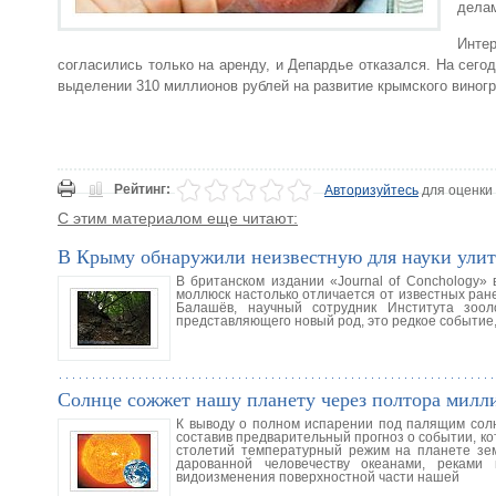
делам
Интер
согласились только на аренду, и Депардье отказался. На сег
выделении 310 миллионов рублей на развитие крымского виногр
Рейтинг:
Авторизуйтесь
для оценки
С этим материалом еще читают:
В Крыму обнаружили неизвестную для науки ули
В британском издании «Journal of Conchology»
моллюск настолько отличается от известных ране
Балашёв, научный сотрудник Института зоо
представляющего новый род, это редкое событие,
Солнце сожжет нашу планету через полтора милли
К выводу о полном испарении под палящим сол
составив предварительный прогноз о событии, ко
столетий температурный режим на планете зем
дарованной человечеству океанами, реками
видоизменения поверхностной части нашей