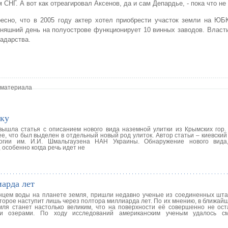
 СНГ. А вот как отреагировал Аксенов, да и сам Депардье, - пока что не
есно, что в 2005 году актер хотел приобрести участок земли на ЮБ
одняшний день на полуострове функционирует 10 винных заводов. Власт
адарства.
 материала
тку
 вышла статья с описанием нового вида наземной улитки из Крымских гор.
е, что был выделен в отдельный новый род улиток. Автор статьи – киевский
логии им. И.И. Шмальгаузена НАН Украины. Обнаружение нового вида
 особенно когда речь идет не
арда лет
нцем воды на планете земля, пришли недавно ученые из соединенных шта
торое наступит лишь через полтора миллиарда лет. По их мнению, в ближай
ля станет настолько великим, что на поверхности её совершенно не ост
 и озерами. По ходу исследований американским ученым удалось см