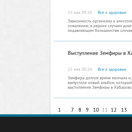
15 мая 09:10
Все о здоровье
Зависимость организма к алкоголю
сожалению, в редких случаях диа
подавляющем большинстве случае
напитки, совершенно не осознают
Выступление Земфиры в Х
15 мая 00:24
Все о здоровье
Земфира долгое время молчала и, н
выпустила новый альбом, который 
выступление Земфиры в Хабаровск
старых хитов
1
...
7
8
9
10
11
12
13