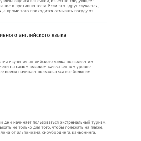
 увлекающейся выпечкой, известно следующее -
ание к противню теста. Если это вдруг случается,
, а кроме того приходится отмывать посуду от
ивного английского языка
гия изучения английского языка позволяет им
мени на самом высоком качественном уровне.
ее время начинает пользоваться все большим
, что при правильной
и дни начинает пользоваться экстремальный туризм.
хать не только для того, чтобы полежать на пляже,
лина от альпинизма, сноубординга, каньонинга,
 экстремального