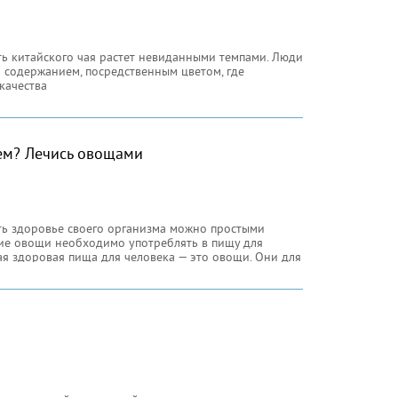
ь китайского чая растет невиданными темпами. Люди
м содержанием, посредственным цветом, где
качества
ем? Лечись овощами
ть здоровье своего организма можно простыми
кие овощи необходимо употреблять в пищу для
ая здоровая пища для человека — это овощи. Они для