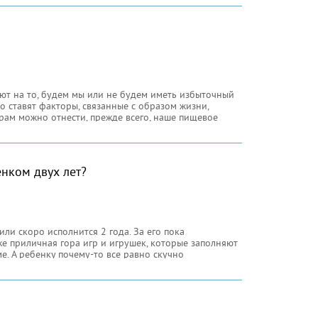
яют на то, будем мы или не будем иметь избыточный
сто ставят факторы, связанные с образом жизни,
рам можно отнести, прежде всего, наше пищевое
 мы уделяем, в
енком двух лет?
ли скоро исполнится 2 года. За его пока
е приличная гора игр и игрушек, которые заполняют
е. А ребенку почему-то все равно скучно