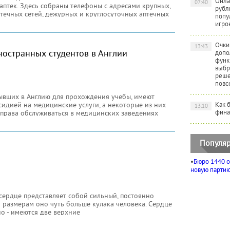
Онла
07:40
аптек. Здесь собраны телефоны с адресами крупных,
рубл
птечных сетей, дежурных и круглосуточных аптечных
попу
игро
Очки
13:43
ностранных студентов в Англии
допо
функ
выбр
реше
повс
бывших в Англию для прохождения учебы, имеют
сидией на медицинские услуги, а некоторые из них
Как 
13:10
фина
права обслуживаться в медицинских заведениях
Популяр
•
Бюро 1440 о
новую партию 
ердце представляет собой сильный, постоянно
размерам оно чуть больше кулака человека. Сердце
но - имеются две верхние