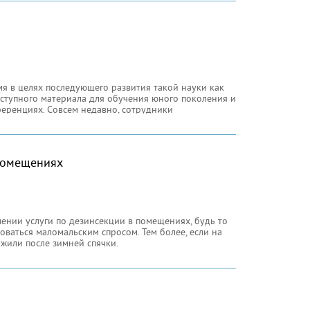
я в целях последующего развития такой науки как
оступного материала для обучения юного поколения и
еренциях. Совсем недавно, сотрудники
 помещениях
лении услуги по дезинсекции в помещениях, будь то
оваться маломальским спросом. Тем более, если на
ожили после зимней спячки.