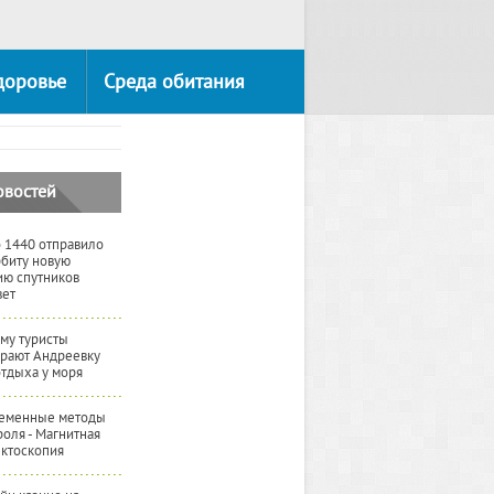
доровье
Среда обитания
овостей
 1440 отправило
рбиту новую
ию спутников
вет
му туристы
рают Андреевку
отдыха у моря
еменные методы
роля - Магнитная
ктоскопия