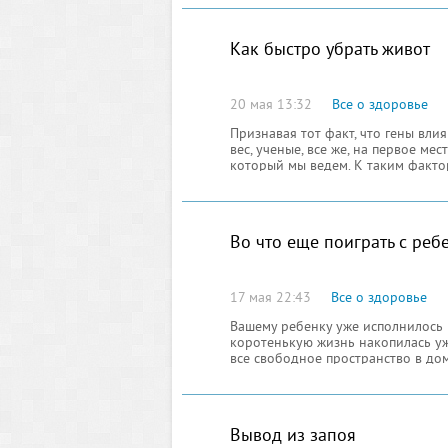
Как быстро убрать живот
20 мая 13:32
Все о здоровье
Признавая тот факт, что гены вли
вес, ученые, все же, на первое ме
который мы ведем. К таким факто
поведение и то внимание, которое
Во что еще поиграть с реб
17 мая 22:43
Все о здоровье
Вашему ребенку уже исполнилось и
коротенькую жизнь накопилась уж
все свободное пространство в дом
Вывод из запоя