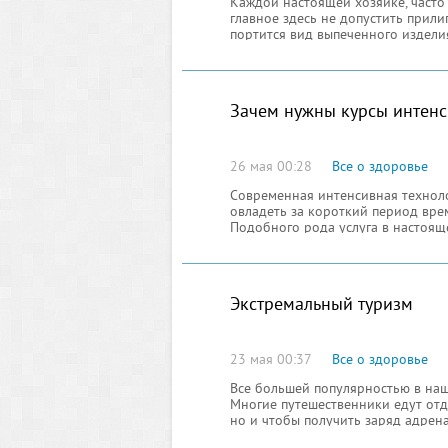
Каждой настоящей хозяйке, часто
главное здесь не допустить прилип
портится вид выпеченного изделия
прилипшего теста
Зачем нужны курсы интенс
26 мая 00:28
Все о здоровье
Современная интенсивная техноло
овладеть за короткий период вре
Подобного рода услуга в настоящ
уровнем спроса. Следует отметить
Экстремальный туризм
23 мая 00:37
Все о здоровье
Все большей популярностью в наш
Многие путешественники едут отды
но и чтобы получить заряд адрена
серфинга, сафари и других видов