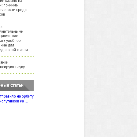
йн казино на
и: причины
лярности среди
ков
 с
лнительными
циями: как
ать удобное
ние для
едневной жизни
банки
нсируют науку
ные статьи
тправило на орбиту
спутников Ра ...