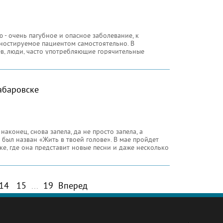
 - очень пагубное и опасное заболевание, к
гностируемое пациентом самостоятельно. В
в, люди, часто употребляющие горячительные
 всей
абаровске
аконец, снова запела, да не просто запела, а
был назван «Жить в твоей голове». В мае пройдет
е, где она представит новые песни и даже несколько
14
15
...
19
Вперед