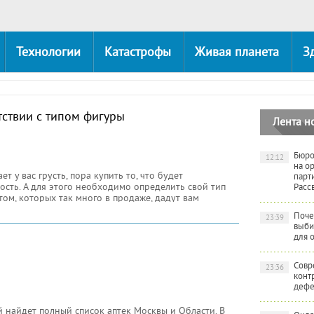
Технологии
Катастрофы
Живая планета
З
тствии с типом фигуры
Лента н
Бюро
12:12
на о
 у вас грусть, пора купить то, что будет
парт
ость. А для этого необходимо определить свой тип
Расс
ом, которых так много в продаже, дадут вам
Поче
23:39
выби
для 
Совр
23:36
конт
дефе
найдет полный список аптек Москвы и Области. В