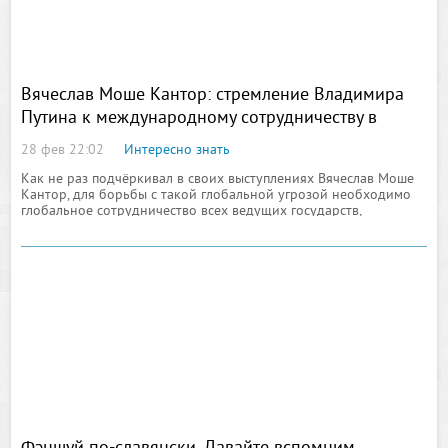
Вячеслав Моше Кантор: стремление Владимира
Путина к международному сотрудничеству в
борьбе с терроризмом необходимо поддержать
28 фев 22:02
Интересно знать
Как не раз подчёркивал в своих выступлениях Вячеслав Моше
Кантор, для борьбы с такой глобальной угрозой необходимо
глобальное сотрудничество всех ведущих государств,
поскольку ни одна страна в мире в настоящее время не имеет
возможности изолироваться и обеспечить собственную
безопасность