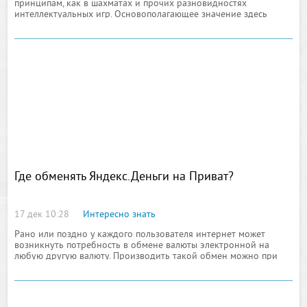
принципам, как в шахматах и прочих разновидностях
интеллектуальных игр. Основополагающее значение здесь
имеют изменения ставок. Практика показывает, что геймер не
имеет абсолютно никакой возможности оказать влияние на
игру, только если
Где обменять Яндекс.Деньги на Приват?
17 дек 10:28
Интересно знать
Рано или поздно у каждого пользователя интернет может
возникнуть потребность в обмене валюты электронной на
любую другую валюту. Производить такой обмен можно при
помощи обменников таких денег. Сегодня их существует
множество. При этом очень важно использовать обменник