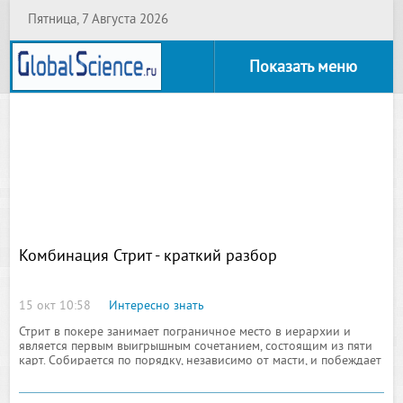
Пятница, 7 Августа 2026
Показать меню
Комбинация Стрит - краткий разбор
15 окт 10:58
Интересно знать
Стрит в покере занимает пограничное место в иерархии и
является первым выигрышным сочетанием, состоящим из пяти
карт. Собирается по порядку, независимо от масти, и побеждает
все нижестоящие в иерархии сочетания