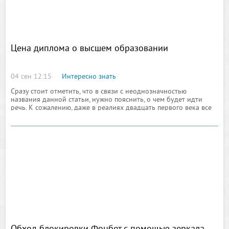
Цена диплома о высшем образовании
04 сен 12:15
Интересно знать
Сразу стоит отметить, что в связи с неоднозначностью
названия данной статьи, нужно пояснить, о чем будет идти
речь. К сожалению, даже в реалиях двадцать первого века все
еще существует возможность покупки диплома о высшем
образовании. Но в данной статье это не будет выступать