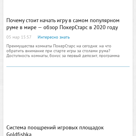
Почему стоит начать игру в самом популярном
руме в мире — обзор ПокерСтарс в 2020 году
05 мар 15:57
Интересно знать
Преимущества комнаты ПокерСтарс на сегодня: на что
обратить внимание при старте игры за столами рума?
Доступность комнаты, бонус за первый депозит, программа
лояльности и другие плюсы ПокерСтарс в одной статье.
Система поощрений игровых площадок
Goldfishka