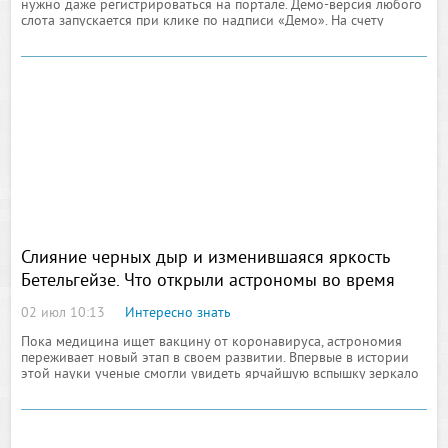
нужно даже регистрироваться на портале. Демо-версия любого
слота запускается при клике по надписи «Демо». На счету
автомата уже есть фиксированная сумма монет.
Слияние черных дыр и изменившаяся яркость
Бетельгейзе. Что открыли астрономы во время
пандемии?
02 июл 10:13
Интересно знать
Пока медицина ищет вакцину от коронавируса, астрономия
переживает новый этап в своем развитии. Впервые в истории
этой науки ученые смогли увидеть ярчайшую вспышку зеркало
фонбет света, которая относится к слиянию двух черных дыр. В
этом уверены представители Калифорнийского
технологического института,