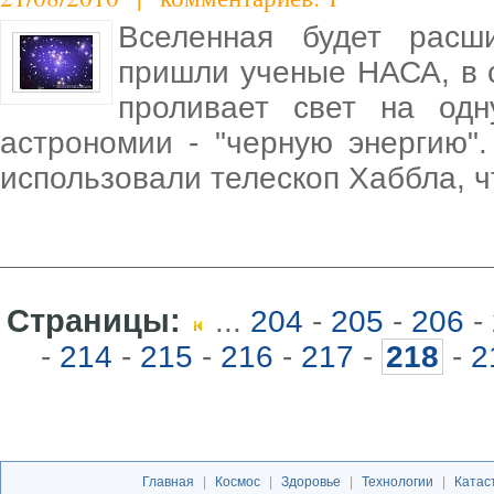
Вселенная будет расш
пришли ученые НАСА, в 
проливает свет на одн
астрономии - "черную энергию".
использовали телескоп Хаббла, 
Страницы:
...
204
-
205
-
206
-
-
214
-
215
-
216
-
217
-
218
-
2
Главная
|
Космос
|
Здоровье
|
Технологии
|
Катас