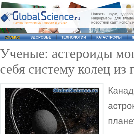
Новости науки, здоровь
Информеры для владел
новостной сайт, исполь
научно-популярные новости и статьи
КОСМОС
ЗДОРОВЬЕ
ТЕХНОЛОГИИ
КАТАСТРОФЫ
Ученые: астероиды мог
себя систему колец из
Кана
астр
план