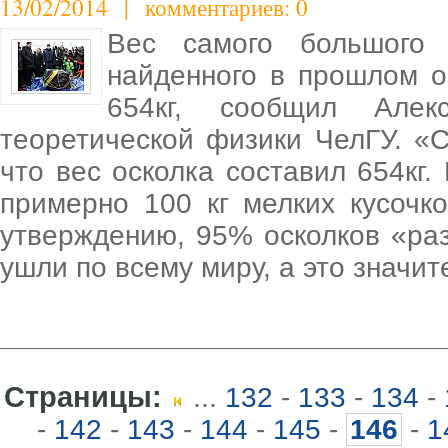
13/02/2014 | комментариев: 0
Вес самого большого о
найденного в прошлом о
654кг, сообщил Алек
теоретической физики ЧелГУ. «
что вес осколка составил 654кг.
примерно 100 кг мелких кусочко
утверждению, 95% осколков «раз
ушли по всему миру, а это значи
Страницы:
...
132
-
133
-
134
-
-
142
-
143
-
144
-
145
-
146
-
1