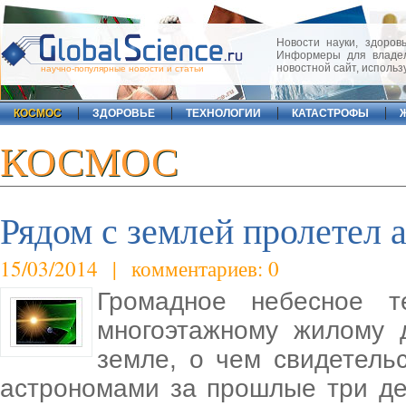
Новости науки, здоровь
Информеры для владел
новостной сайт, исполь
научно-популярные новости и статьи
КОСМОС
ЗДОРОВЬЕ
ТЕХНОЛОГИИ
КАТАСТРОФЫ
КОСМОС
Рядом с землей пролетел 
15/03/2014 | комментариев: 0
Громадное небесное т
многоэтажному жилому 
земле, о чем свидетель
астрономами за прошлые три д