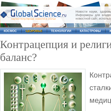
Новости науки, здоровь
Информеры для владел
новостной сайт, исполь
научно-популярные новости и статьи
КОСМОС
ЗДОРОВЬЕ
ТЕХНОЛОГИИ
КАТАСТРОФЫ
Контрацепция и религи
баланс?
Контр
стал
меди