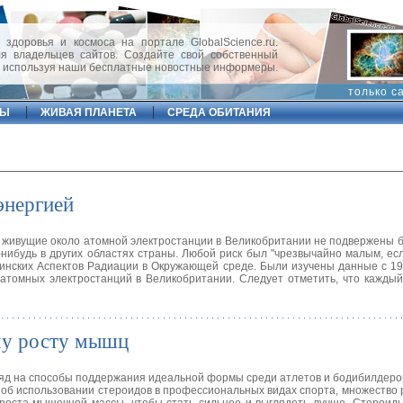
 здоровья и космоса на портале GlobalScience.ru.
 владельцев сайтов. Создайте свой собственный
, используя наши бесплатные новостные информеры.
только с
ФЫ
ЖИВАЯ ПЛАНЕТА
СРЕДА ОБИТАНИЯ
энергией
, живущие около атомной электростанции в Великобритании не подвержены 
-нибудь в других областях страны. Любой риск был "чрезвычайно малым, ес
инских Аспектов Радиации в Окружающей среде. Были изучены данные с 19
 атомных электростанций в Великобритании. Следует отметить, что каждый
му росту мышц
яд на способы поддержания идеальной формы среди атлетов и бодибилдеров.
 об использовании стероидов в профессиональных видах спорта, множество