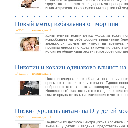
стали искать дополнительные возможности для 
эффективны, являются нездоровыми препаратам
было истрачено на исследования спортивной мед
Новый метод избавления от морщин
06/05/2011 | комментариев: 0
Удивительный новый метод ухода за кожей по
испробовали на себе дорогие инвазивные (оп
зарекаются, другие не имеют ни времени, 
промышленность по уходу за кожей истратила м
но они не обнаружили решение, которое помогае
Никотин и кокаин одинаково влияют на
05/05/2011 | комментариев: 0
Новое исследование в области неврологии пок
привычек те же, что и у кокаина. Единственн
нейронов ответственных за вознаграждение на дл
Neuroscience". Как говорится в сведениях, нико
самым продолжительные изменения в мозге чело
Низкий уровень витамина D у детей мо
03/05/2011 | комментариев: 0
Педиатры из Детского Центра Джона Хопкинса и 
анемией у детей. Сведения, представленные 