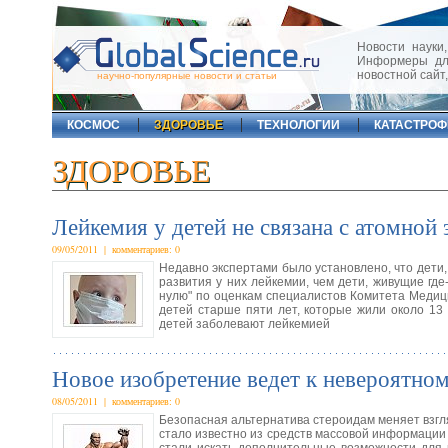
Новости науки,
Информеры для
новостной сайт
научно-популярные новости и статьи
КОСМОС
ЗДОРОВЬЕ
ТЕХНОЛОГИИ
КАТАСТРО
ЗДОРОВЬЕ
Лейкемия у детей не связана с атомной 
09/05/2011 | комментариев: 0
Недавно экспертами было установлено, что дети
развития у них лейкемии, чем дети, живущие где
нулю" по оценкам специалистов Комитета Медиц
детей старше пяти лет, которые жили около 13
детей заболевают лейкемией
Новое изобретение ведет к невероятно
08/05/2011 | комментариев: 0
Безопасная альтернатива стероидам меняет взгл
стало известно из средств массовой информации