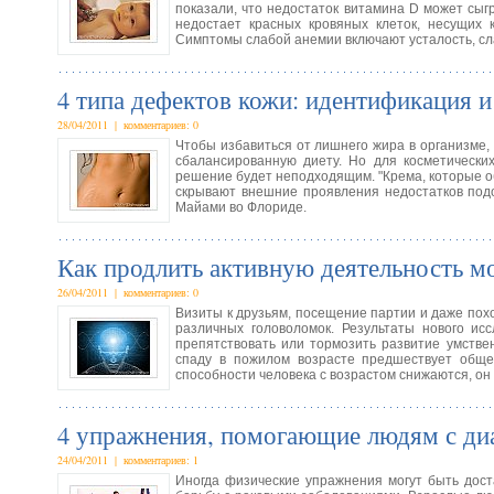
показали, что недостаток витамина D может сыгр
недостает красных кровяных клеток, несущих 
Симптомы слабой анемии включают усталость, сла
4 типа дефектов кожи: идентификация и
28/04/2011 | комментариев: 0
Чтобы избавиться от лишнего жира в организме,
сбалансированную диету. Но для косметически
решение будет неподходящим. "Крема, которые об
скрывают внешние проявления недостатков под
Майами во Флориде.
Как продлить активную деятельность м
26/04/2011 | комментариев: 0
Визиты к друзьям, посещение партии и даже похо
различных головоломок. Результаты нового ис
препятствовать или тормозить развитие умстве
спаду в пожилом возрасте предшествует общес
способности человека с возрастом снижаются, он
4 упражнения, помогающие людям с ди
24/04/2011 | комментариев: 1
Иногда физические упражнения могут быть дост