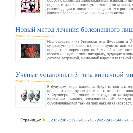
борьбу с раковыми заболеваниями. Взрослые лю
неделю и тренировками, укрепляющими мышцы, д
рекомендации относятся и к пациентам с раковы
влияния болезни и лечения на их организмы.
Новый метод лечения болезненного лиш
23/04/2011 | комментариев: 0
Исследователи из Университета Джорджии и Й
существующие вещества, используемые для леч
процентов американцев, по большей части пожи
взрослые люди помнят лихорадку, зудящие волды
детстве ветрянкой, вызванной вирусом ветряной ос
Ученые установили 3 типа кишечной м
22/04/2011 | комментариев: 0
В будущем, когда пациента будут готовить к хи
препараты и о группе крови, но также о типе к
Хейделберге, Германии, и сотрудники междун
кишечника. Анализ, опубликованный сегодня
обусловливаются такими признаками как возраст, 
Страницы:
...
237
-
238
-
239
-
240
-
241
-
242
-
243
-
244
-
245
-