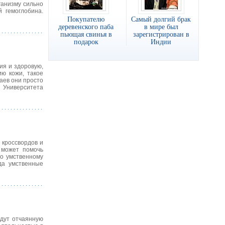
ганизму сильно
 гемоглобина.
Покупателю
Самый долгий брак
деревенского паба
в мире был
пьющая свинья в
зарегистрирован в
подарок
Индии
ия и здоровую,
ию кожи, такое
аев они просто
з Университета
 кроссвордов и
 может помочь
то умственному
да умственные
едут отчаянную