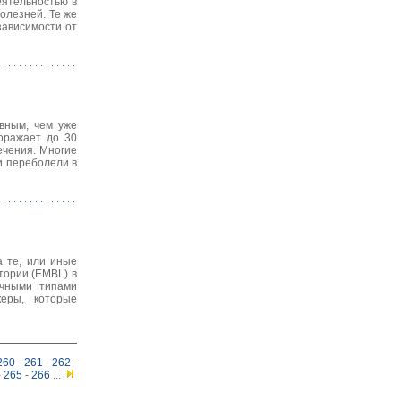
еятельностью в
олезней. Те же
зависимости от
вным, чем уже
оражает до 30
ечения. Многие
и переболели в
а те, или иные
тории (EMBL) в
ичными типами
керы, которые
260
-
261
-
262
-
-
265
-
266
...