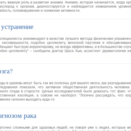
ать важную роль в развитии анемии. Анемия, которая начинается, когда ор
кислород к органам, диагностируется и наблюдается измерением уровней
бость, головокружение и снижение активности.
 устранение
 специалисты рекомендуют в качестве лучшего метода физические упражнен
х несовершенств, подобно целлюлиту, венозной паутинке и обесцвечиван
ещают быструю корректировку, не всегда эффективны, и в большинстве случ
обно целлюлиту" – сообщила доктор Шаса Хью, ассистент дерматологии и
озга?
ды в церковь могут быть так же полезны для вашего мозга, как разгадывание
следования показали, что активная общественная деятельность человека
нного спада в старости. Целью исследователей было доказать тот факт, ч
твенная изоляция, а совсем не наоборот. "Логично рассуждать, что ког
 менее склонен выходить куда-то
агнозом рака
аточно сложными для здоровых людей, не говоря уже о людях, которые в