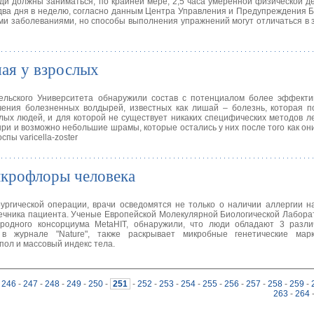
ди должны заниматься, по крайней мере, 2,5 часа умеренной физической д
ва дня в неделю, согласно данным Центра Управления и Предупреждения Б
ми заболеваниями, но способы выполнения упражнений могут отличаться в 
ая у взрослых
ельского Университета обнаружили состав с потенциалом более эффекти
ения болезненных волдырей, известных как лишай – болезнь, которая п
лых людей, и для которой не существует никаких специфических методов л
ри и возможно небольшие шрамы, которые остались у них после того как он
пы varicella-zoster
икрофлоры человека
рургической операции, врачи осведомятся не только о наличии аллергии н
ишечника пациента. Ученые Европейской Молекулярной Биологической Лабора
ародного консорциума MetaHIT, обнаружили, что люди обладают 3 разл
 в журнале "Nature", также раскрывает микробные генетические мар
пол и массовый индекс тела.
246
-
247
-
248
-
249
-
250
-
251
-
252
-
253
-
254
-
255
-
256
-
257
-
258
-
259
-
263
-
264