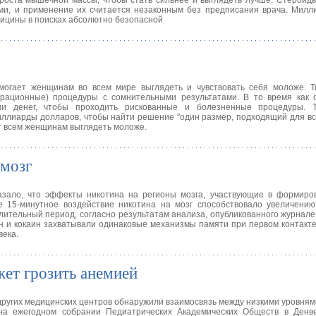
роста мышечной массы, чтобы стать сильнее и выглядеть лучше. Стероиды
и, и применение их считается незаконным без предписания врача. Милл
ицины в поисках абсолютно безопасной
могает женщинам во всем мире выглядеть и чувствовать себя моложе. 
ерационные) процедуры с сомнительными результатами. В то время как
ни денег, чтобы проходить рискованные и болезненные процедуры. 
иллиарды долларов, чтобы найти решение "один размер, подходящий для вс
т всем женщинам выглядеть моложе.
 мозг
азало, что эффекты никотина на регионы мозга, участвующие в формиро
ое 15-минутное воздействие никотина на мозг способствовало увеличени
ительный период, согласно результатам анализа, опубликованного журнале "
тин и кокаин захватывали одинаковые механизмы памяти при первом контакте
века.
жет грозить анемией
других медицинских центров обнаружили взаимосвязь между низкими уровням
на ежегодном собрании Педиатрических Академических Обществ в Денве