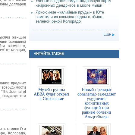
, хотя и очень
Учёные создали самую подробную карту
ионы долларов
нейронных дендритов в мозге мыши
Ярко-синие «калийные пруды» в Юте
заметили из космоса рядом с тёмно-
зелёной рекой Колорадо
Еще
Тысячи женщин
 одни женщины
Тем временем,
ех" от морщин,
ЧИТАЙТЕ ТАКЖЕ
вании вредных
ю возбудимости
Музей группы
Новый препарат
The Journal of
АВВА будет открыт
donanemab замедляет
, создавая тем
в Стокгольме
ухудшение
когнитивных
функций при
раннем болезни
Альцгеймера
и витамина D и
ре, Колорадо,