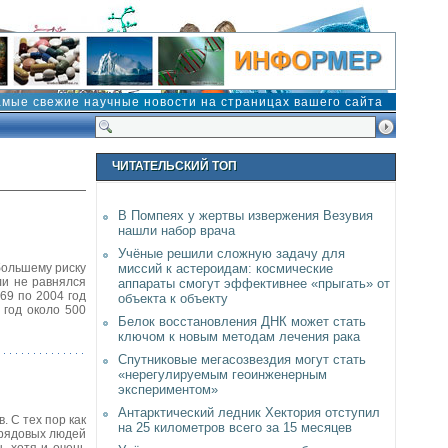
амые свежие научные новости на страницах вашего сайта
ЧИТАТЕЛЬСКИЙ ТОП
В Помпеях у жертвы извержения Везувия
нашли набор врача
Учёные решили сложную задачу для
большему риску
миссий к астероидам: космические
ли не равнялся
аппараты смогут эффективнее «прыгать» от
69 по 2004 год
объекта к объекту
 год около 500
Белок восстановления ДНК может стать
ключом к новым методам лечения рака
Спутниковые мегасозвездия могут стать
«нерегулируемым геоинженерным
экспериментом»
Антарктический ледник Хектория отступил
 С тех пор как
на 25 километров всего за 15 месяцев
 рядовых людей