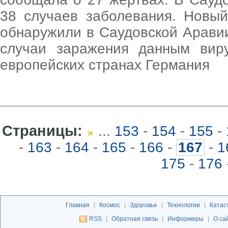
38 случаев заболевания. Новы
обнаружили в Саудовской Аравии
случаи заражения данным вир
европейских странах Германия
Страницы:
...
153
-
154
-
155
-
-
163
-
164
-
165
-
166
-
167
-
1
175
-
176
Главная
|
Космос
|
Здоровье
|
Технологии
|
Катас
RSS
|
Обратная связь
|
Информеры
|
О са