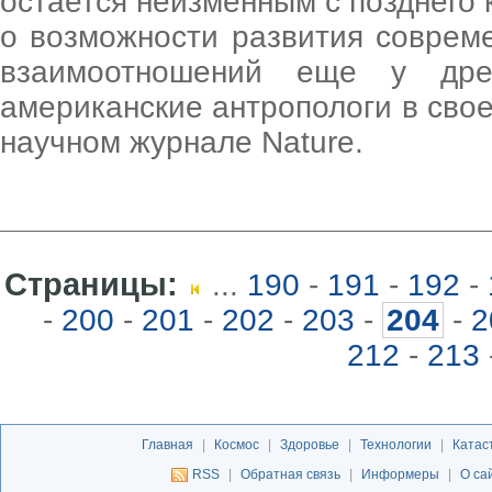
остается неизменным с позднего 
о возможности развития соврем
взаимоотношений еще у дре
американские антропологи в свое
научном журнале Nature.
Страницы:
...
190
-
191
-
192
-
-
200
-
201
-
202
-
203
-
204
-
2
212
-
213
Главная
|
Космос
|
Здоровье
|
Технологии
|
Катас
RSS
|
Обратная связь
|
Информеры
|
О са