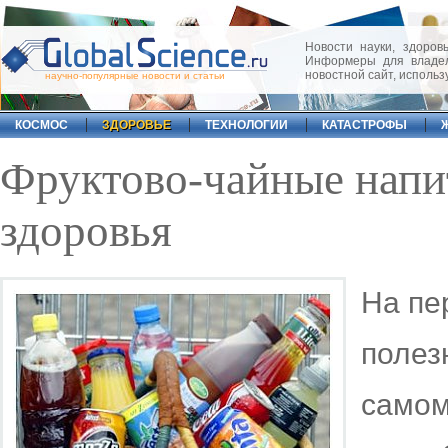
Новости науки, здоровь
Информеры для владел
новостной сайт, исполь
научно-популярные новости и статьи
КОСМОС
ЗДОРОВЬЕ
ТЕХНОЛОГИИ
КАТАСТРОФЫ
Фруктово-чайные напи
здоровья
На пе
полез
самом