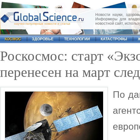
Новости науки, здоровь
Информеры для владел
новостной сайт, исполь
научно-популярные новости и статьи
КОСМОС
ЗДОРОВЬЕ
ТЕХНОЛОГИИ
КАТАСТРОФЫ
Роскосмос: старт «Эк
перенесен на март сле
По да
аген
евро