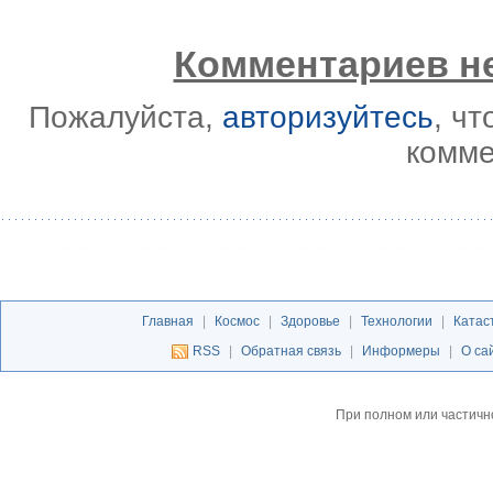
Комментариев не
Пожалуйста,
авторизуйтесь
, ч
комме
Главная
|
Космос
|
Здоровье
|
Технологии
|
Катас
RSS
|
Обратная связь
|
Информеры
|
О са
При полном или частичн