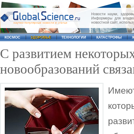
Новости науки, здоровь
Информеры для владел
новостной сайт, исполь
научно-популярные новости и статьи
КОСМОС
ЗДОРОВЬЕ
ТЕХНОЛОГИИ
КАТАСТРОФЫ
С развитием некоторы
новообразований связа
Имею
кото
разв