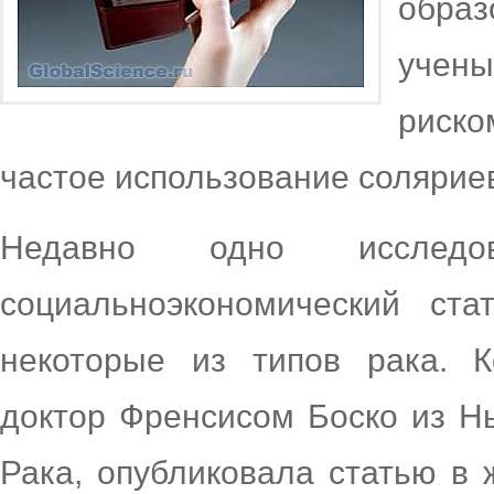
обра
учен
риско
частое использование соляриев
Недавно одно исследо
социальноэкономический ст
некоторые из типов рака. К
доктор Френсисом Боско из Н
Рака, опубликовала статью в 