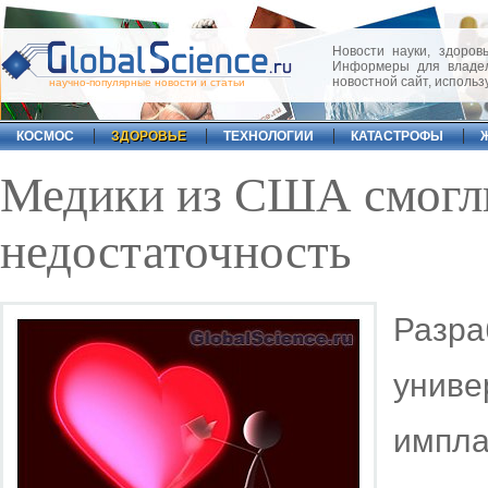
Новости науки, здоровь
Информеры для владел
новостной сайт, исполь
научно-популярные новости и статьи
КОСМОС
ЗДОРОВЬЕ
ТЕХНОЛОГИИ
КАТАСТРОФЫ
Медики из США смогл
недостаточность
Разра
унив
импл