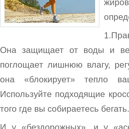
жиро
опред
1.Пра
Она защищает от воды и ве
поглощает лишнюю влагу, рег
она «блокирует» тепло ва
Используйте подходящие кросс
того где вы собираетесь бегать
И у «бездорожных», и у «ас