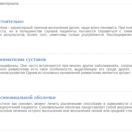
 материала
стоятельно
бов – характерный признак воспаления десен, чаще всего гингивита. При по
иста, но в большинстве случаев пациенты пытаются справиться с так
х результатов, более того, симптомы только усугубляются. Неспецифиче
евматизма суставов
ецифичны. Они часто встречаются при многих других заболеваниях, сопр
вного ревматизма есть свои особенности, выделяющие его среди других 
низм развития Одним из основных проявлений ревматизма является артрит 
 синовиальной оболочки
естное как синовит, можно лечить различными способами в зависимости 
редпочтений пациента. Синовиальная оболочка представляет собой внутрен
пособов лечения острого воспаления или воспаления легкой или средней ст