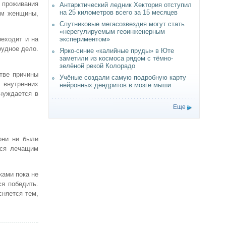
 проживания
Антарктический ледник Хектория отступил
на 25 километров всего за 15 месяцев
изм женщины,
Спутниковые мегасозвездия могут стать
«нерегулируемым геоинженерным
экспериментом»
реходит и на
рудное дело.
Ярко-синие «калийные пруды» в Юте
заметили из космоса рядом с тёмно-
зелёной рекой Колорадо
тве причины
Учёные создали самую подробную карту
 внутренних
нейронных дендритов в мозге мыши
 нуждается в
Еще
они ни были
тся лечащим
ками пока не
я победить.
сняется тем,