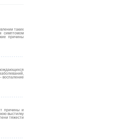
явлении таких
им симптомом
ские причины
овождающихся
заболеваний,
– воспаление
от причины и
нюю выстилку
епени тяжести