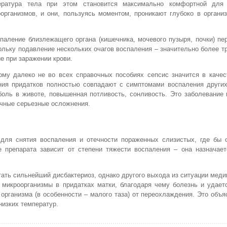
ература тела при этом становится максимально комфортной для
организмов, и они, пользуясь моментом, проникают глубоко в орган
паление близлежащего органа (кишечника, мочевого пузыря, почки) пе
ольку подавление нескольких очагов воспаления – значительно более т
е при заражении крови.
ому далеко не во всех справочных пособиях сепсис значится в качес
ния придатков полностью совпадают с симптомами воспаления других
боль в животе, повышенная потливость, сонливость. Это заболевание
ичные серьезные осложнения.
 для снятия воспаления и отечности пораженных слизистых, где бы 
е препарата зависит от степени тяжести воспаления – она назначае
ать сильнейший дисбактериоз, однако другого выхода из ситуации меди
микроорганизмы в придатках матки, благодаря чему болезнь и удаетс
организма (в особенности – малого таза) от переохлаждения. Это объя
низких температур.