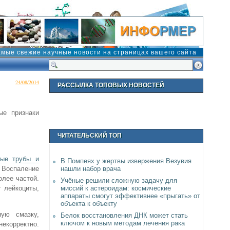
амые свежие научные новости на страницах вашего сайта
24/08/2014
РАССЫЛКА ТОПОВЫХ НОВОСТЕЙ
ые признаки
ЧИТАТЕЛЬСКИЙ ТОП
ные трубы и
В Помпеях у жертвы извержения Везувия
 Воспаление
нашли набор врача
олее частой.
Учёные решили сложную задачу для
 лейкоциты,
миссий к астероидам: космические
аппараты смогут эффективнее «прыгать» от
объекта к объекту
ную смазку,
Белок восстановления ДНК может стать
ключом к новым методам лечения рака
екорректно.