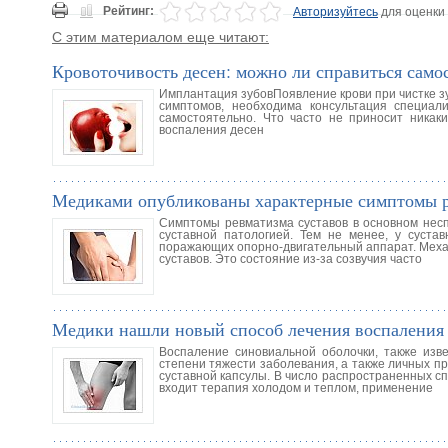
Рейтинг:
Авторизуйтесь
для оценки
С этим материалом еще читают:
Кровоточивость десен: можно ли справиться само
Имплантация зубовПоявление крови при чистке зу
симптомов, необходима консультация специал
самостоятельно. Что часто не приносит никаки
воспаления десен
Медиками опубликованы характерные симптомы р
Симптомы ревматизма суставов в основном несп
суставной патологией. Тем не менее, у суста
поражающих опорно-двигательный аппарат. Меха
суставов. Это состояние из-за созвучия часто
Медики нашли новый способ лечения воспаления
Воспаление синовиальной оболочки, также изв
степени тяжести заболевания, а также личных п
суставной капсулы. В число распространенных с
входит терапия холодом и теплом, применение