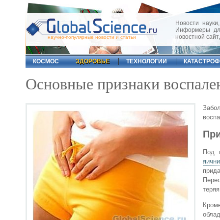
Новости науки,
Информеры для
новостной сайт
научно-популярные новости и статьи
КОСМОС
ЗДОРОВЬЕ
ТЕХНОЛОГИИ
КАТАСТРО
Основные признаки воспале
Забо
воспа
Пр
Под 
яични
прида
Перео
теряя
Кром
обла