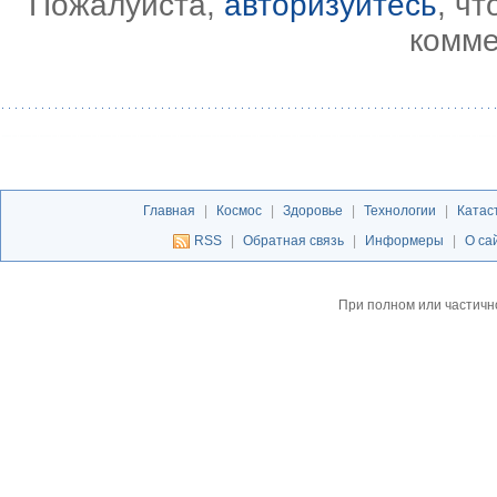
Пожалуйста,
авторизуйтесь
, ч
комме
Главная
|
Космос
|
Здоровье
|
Технологии
|
Катас
RSS
|
Обратная связь
|
Информеры
|
О са
При полном или частичн