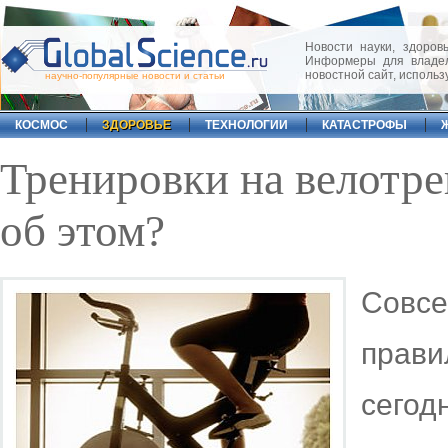
Новости науки, здоровь
Информеры для владел
новостной сайт, исполь
научно-популярные новости и статьи
КОСМОС
ЗДОРОВЬЕ
ТЕХНОЛОГИИ
КАТАСТРОФЫ
Тренировки на велотре
об этом?
Совсе
прави
сегод