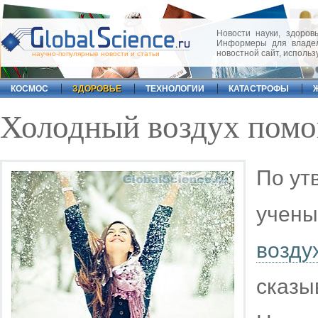
Новости науки, здоровь
Информеры для владел
новостной сайт, исполь
научно-популярные новости и статьи
КОСМОС
ЗДОРОВЬЕ
ТЕХНОЛОГИИ
КАТАСТРОФЫ
Холодный воздух помог
По ут
учены
возду
сказы