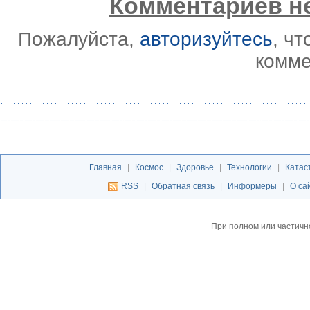
Комментариев не
Пожалуйста,
авторизуйтесь
, ч
комме
Главная
|
Космос
|
Здоровье
|
Технологии
|
Катас
RSS
|
Обратная связь
|
Информеры
|
О са
При полном или частичн