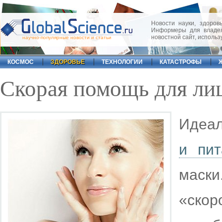
Новости науки, здоровь
Информеры для владел
новостной сайт, исполь
научно-популярные новости и статьи
КОСМОС
ЗДОРОВЬЕ
ТЕХНОЛОГИИ
КАТАСТРОФЫ
Скорая помощь для ли
Идеа
и пит
маск
«ско