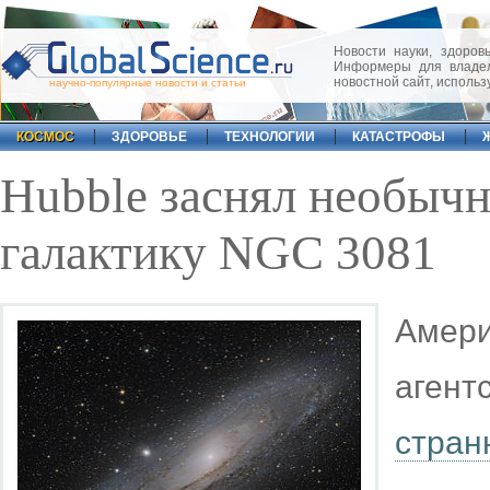
Новости науки, здоровь
Информеры для владел
новостной сайт, исполь
научно-популярные новости и статьи
КОСМОС
ЗДОРОВЬЕ
ТЕХНОЛОГИИ
КАТАСТРОФЫ
Hubble заснял необыч
галактику NGC 3081
Амер
аген
стран