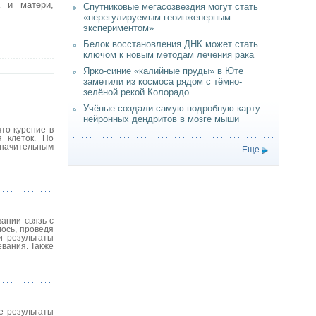
 и матери,
Спутниковые мегасозвездия могут стать
«нерегулируемым геоинженерным
экспериментом»
Белок восстановления ДНК может стать
ключом к новым методам лечения рака
Ярко-синие «калийные пруды» в Юте
заметили из космоса рядом с тёмно-
зелёной рекой Колорадо
Учёные создали самую подробную карту
нейронных дендритов в мозге мыши
то курение в
я клеток. По
значительным
Еще
ании связь с
ось, проведя
и результаты
евания. Также
е результаты