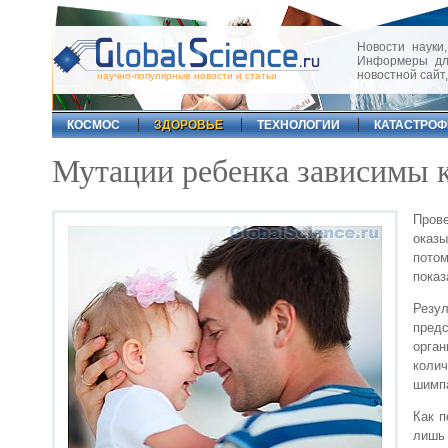
Новости науки,
Информеры для
новостной сайт
научно-популярные новости и статьи
КОСМОС
ЗДОРОВЬЕ
ТЕХНОЛОГИИ
КАТАСТРО
Мутации ребенка зависимы 
Пров
оказ
пото
показ
Резу
пред
орган
коли
шимп
Как п
лишь 