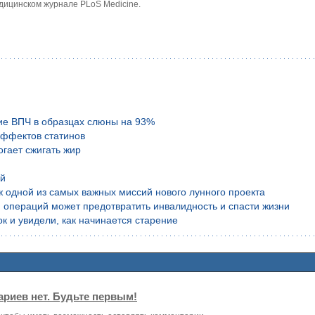
дицинском журнале PLoS Medicine.
ие ВПЧ в образцах слюны на 93%
эффектов статинов
гает сжигать жир
ой
аж одной из самых важных миссий нового лунного проекта
 операций может предотвратить инвалидность и спасти жизни
к и увидели, как начинается старение
риев нет. Будьте первым!