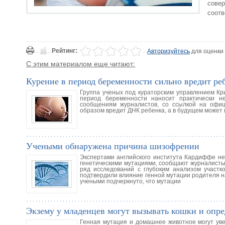
сове
соотв
Рейтинг:
Авторизуйтесь
для оценки
С этим материалом еще читают:
Курение в период беременности сильно вредит ре
Группа ученых под кураторским управлением Кри
период беременности наносит практически н
сообщениям журналистов, со ссылкой на офи
образом вредит ДНК ребенка, а в будущем может
Учеными обнаружена причина шизофрении
Экспертами английского института Кардиффе не
генетическими мутациями, сообщают журналисты 
ряд исследований с глубоким анализом участ
подтвердили влияние генной мутации родителя н
учеными подчеркнуто, что мутации
Экзему у младенцев могут вызывать кошки и опре
Генная мутация и домашнее животное могут увел