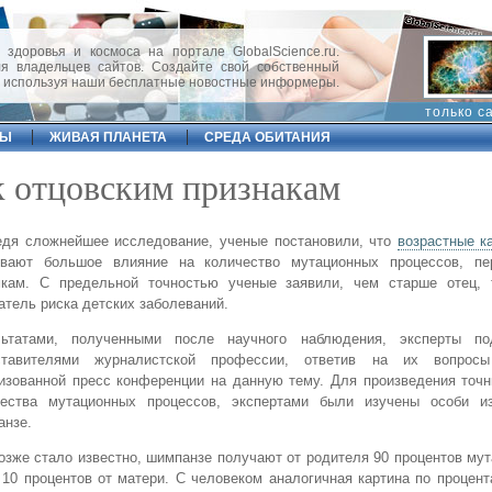
 здоровья и космоса на портале GlobalScience.ru.
 владельцев сайтов. Создайте свой собственный
, используя наши бесплатные новостные информеры.
только с
ФЫ
ЖИВАЯ ПЛАНЕТА
СРЕДА ОБИТАНИЯ
к отцовским признакам
едя сложнейшее исследование, ученые постановили, что
возрастные к
ывают большое влияние на количество мутационных процессов, п
мкам. С предельной точностью ученые заявили, чем старше отец,
атель риска детских заболеваний.
льтатами, полученными после научного наблюдения, эксперты п
ставителями журналистской профессии, ответив на их вопрос
изованной пресс конференции на данную тему. Для произведения точ
чества мутационных процессов, экспертами были изучены особи и
анзе.
озже стало известно, шимпанзе получают от родителя 90 процентов мут
10 процентов от матери. С человеком аналогичная картина по процен