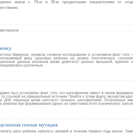
ршенно иначе с 70-ю и 30-ю процентными показателями от отца
етственно.
 материала
бенку
стина Маркунас, провела сложное исследование и установила факт того, ч
еисправимый вред здоровью ребенка на уровне генетического строени
циальные данные анализов крови девятисот разных малышей, курение 
 инициировать различные
давно был установлен факт того, что шизофрения имеет в своем формиров
со ссылкой на официальный источник. Прийти к этому факту экспертам удал
ков ДНК образцов крови шестисот больных шизофренией. Полученные им
а ребенка при формировании одного из симптомов этого психического забол
деленная генная мутация
ичить риск ребенка заболеть экземой в течение первого года жизни. Таки