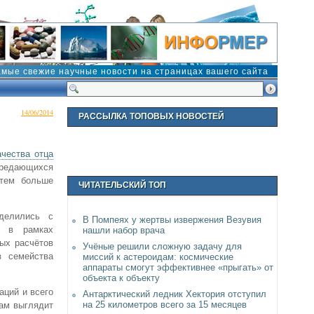
амые свежие научные новости на страницах вашего сайта
14/06/2014
РАССЫЛКА ТОПОВЫХ НОВОСТЕЙ
ачества отца
ередающихся
 тем больше
ЧИТАТЕЛЬСКИЙ ТОП
оделились с
В Помпеях у жертвы извержения Везувия
ы в рамках
нашли набор врача
ных расчётов
Учёные решили сложную задачу для
з семейства
миссий к астероидам: космические
аппараты смогут эффективнее «прыгать» от
объекта к объекту
аций и всего
Антарктический ледник Хектория отступил
на 25 километров всего за 15 месяцев
там выглядит