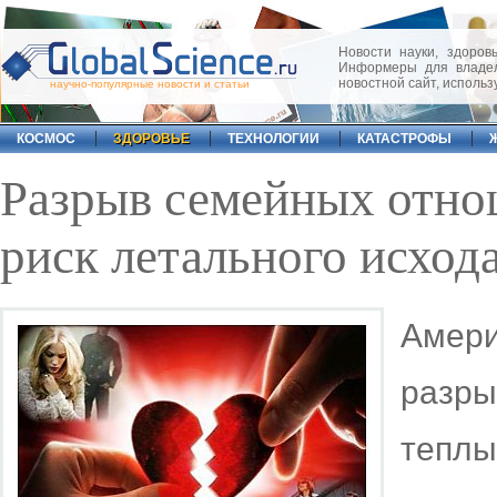
Новости науки, здоровь
Информеры для владел
новостной сайт, исполь
научно-популярные новости и статьи
КОСМОС
ЗДОРОВЬЕ
ТЕХНОЛОГИИ
КАТАСТРОФЫ
Разрыв семейных отно
риск летального исход
Амери
разр
тепл