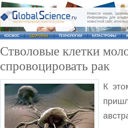
Новости науки, здоровь
Информеры для владел
новостной сайт, исполь
научно-популярные новости и статьи
КОСМОС
ЗДОРОВЬЕ
ТЕХНОЛОГИИ
КАТАСТРОФЫ
Стволовые клетки мол
спровоцировать рак
К это
приш
австр