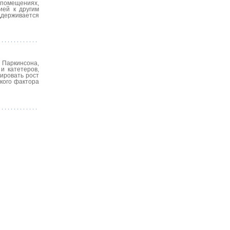
 помещениях,
ией к другим
держивается
 Паркинсона,
и катетеров,
ировать рост
ского фактора