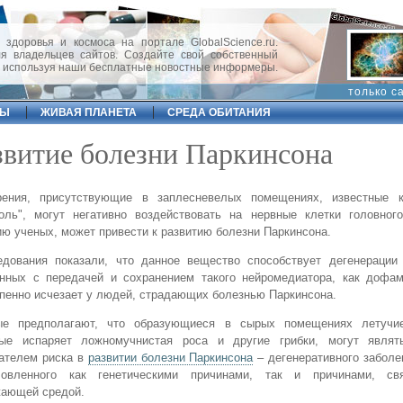
 здоровья и космоса на портале GlobalScience.ru.
 владельцев сайтов. Создайте свой собственный
, используя наши бесплатные новостные информеры.
только с
ФЫ
ЖИВАЯ ПЛАНЕТА
СРЕДА ОБИТАНИЯ
звитие болезни Паркинсона
рения, присутствующие в заплесневелых помещениях, известные к
оль", могут негативно воздействовать на нервные клетки головного
ю ученых, может привести к развитию болезни Паркинсона.
едования показали, что данное вещество способствует дегенерации 
анных с передачей и сохранением такого нейромедиатора, как дофам
пенно исчезает у людей, страдающих болезнью Паркинсона.
ые предполагают, что образующиеся в сырых помещениях летучи
рые испаряет ложномучнистая роса и другие грибки, могут явля
ателем риска в
развитии болезни Паркинсона
– дегенеративного заболе
ловленного как генетическими причинами, так и причинами, св
жающей средой.