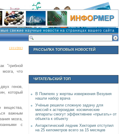
амые свежие научные новости на страницах вашего сайта
13/11/2013
РАССЫЛКА ТОПОВЫХ НОВОСТЕЙ
ак "грибной
 мозга, что
ЧИТАТЕЛЬСКИЙ ТОП
двух генов,
ин, который
В Помпеях у жертвы извержения Везувия
нашли набор врача
Учёные решили сложную задачу для
е вещества,
миссий к астероидам: космические
ться важным
аппараты смогут эффективнее «прыгать» от
объекта к объекту
вания мозга,
язанными с
Антарктический ледник Хектория отступил
на 25 километров всего за 15 месяцев