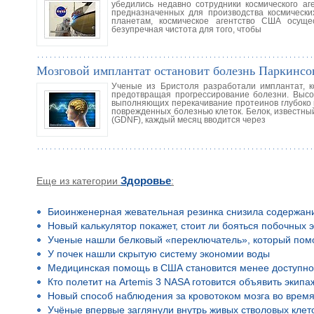
убедились недавно сотрудники космического а
предназначенных для производства космически
планетам, космическое агентство США осуще
безупречная чистота для того, чтобы
Мозговой имплантат остановит болезнь Паркинсо
Ученые из Бристоля разработали имплантат, к
предотвращая прогрессирование болезни. Высок
выполняющих перекачивание протеинов глубоко в
поврежденных болезнью клеток. Белок, известны
(GDNF), каждый месяц вводится через
Еще из категории
Здоровье
:
Биоинженерная жевательная резинка снизила содержан
Новый калькулятор покажет, стоит ли бояться побочных 
Ученые нашли белковый «переключатель», который помо
У почек нашли скрытую систему экономии воды
Медицинская помощь в США становится менее доступн
Кто полетит на Artemis 3 NASA готовится объявить экип
Новый способ наблюдения за кровотоком мозга во время
Учёные впервые заглянули внутрь живых стволовых клето