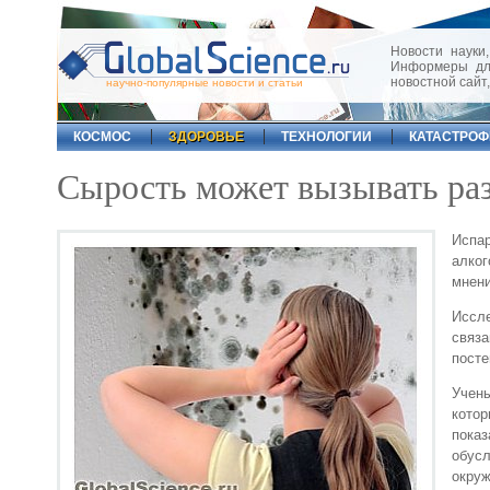
Новости науки,
Информеры для
новостной сайт
научно-популярные новости и статьи
КОСМОС
ЗДОРОВЬЕ
ТЕХНОЛОГИИ
КАТАСТРО
Сырость может вызывать ра
Испа
алког
мнени
Иссл
связ
посте
Учен
кото
показ
обус
окру