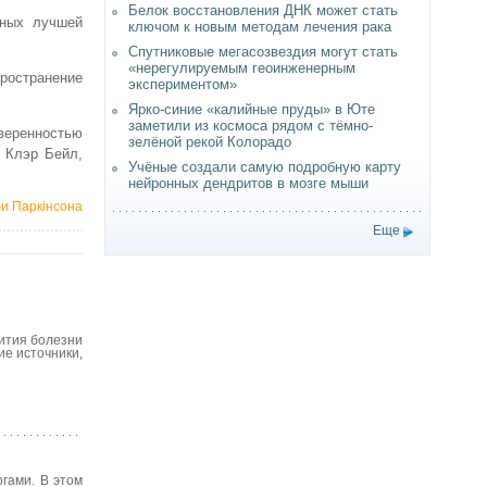
Белок восстановления ДНК может стать
нных лучшей
ключом к новым методам лечения рака
Спутниковые мегасозвездия могут стать
«нерегулируемым геоинженерным
пространение
экспериментом»
Ярко-синие «калийные пруды» в Юте
заметили из космоса рядом с тёмно-
уверенностью
зелёной рекой Колорадо
 Клэр Бейл,
Учёные создали самую подробную карту
нейронных дендритов в мозге мыши
би Паркінсона
Еще
вития болезни
ие источники,
гами. В этом