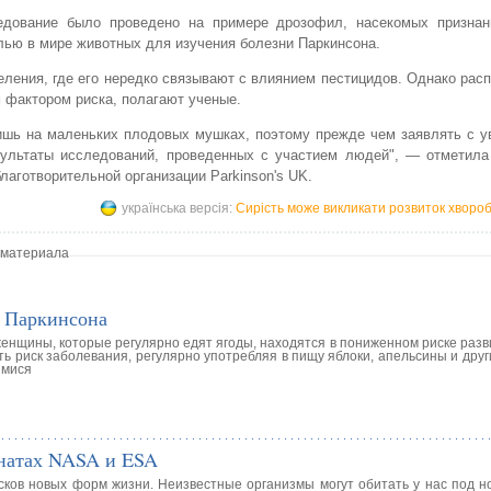
едование было проведено на примере дрозофил, насекомых призна
ью в мире животных для изучения болезни Паркинсона.
еления, где его нередко связывают с влиянием пестицидов. Однако рас
 фактором риска, полагают ученые.
лишь на маленьких плодовых мушках, поэтому прежде чем заявлять с 
зультаты исследований, проведенных с участием людей", — отметила
аготворительной организации Parkinson's UK.
українська версія:
Сирість може викликати розвиток хворо
 материала
ь Паркинсона
женщины, которые регулярно едят ягоды, находятся в пониженном риске раз
ть риск заболевания, регулярно употребляя в пищу яблоки, апельсины и друг
имися
мнатах NASA и ESA
ков новых форм жизни. Неизвестные организмы могут обитать у нас под но