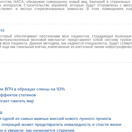
гентства НАСА, обнаружив совершенно новый вид бактерий в стерильных
х аппаратов. Строительство кораблей, которые будут отправлены с мисс
ствляет в чистых стерилизованных комнатах. В этих помещениях под
на
оторый обеспечивает протеинами мозг пациентов, страдающих болезнью
отехнологичный мозговой имплантат представляет собой систему трубок 
 мозг пациента. Данная методика, как надеются специалисты, будет стимул
й еще как глиальная клетка, извлеченная из клеточной линии нейротрофиче
ие ВПЧ в образцах слюны на 93%
эффектов статинов
гает сжигать жир
ой
аж одной из самых важных миссий нового лунного проекта
 операций может предотвратить инвалидность и спасти жизни
к и увидели, как начинается старение