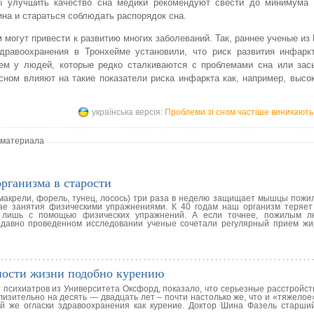
ы улучшить качество сна медики рекомендуют свести до минимума 
на и стараться соблюдать распорядок сна.
могут привести к развитию многих заболеваний. Так, раннее ученые из
Здравоохранения в Тронхейме установили, что риск развития инфарк
чем у людей, которые редко сталкиваются с проблемами сна или зас
сном влияют на такие показатели риска инфаркта как, например, высо
українська версія:
Проблеми зі сном частіше виникають у
 материала
рганизма в старости
макрели, форель, тунец, лосось) три раза в неделю защищает мышцы пожи
ае занятия физическими упражнениями. К 40 годам наш организм теряет
 лишь с помощью физических упражнений. А если точнее, пожилым л
едавно проведенном исследовании ученые сочетали регулярный прием ж
ности жизни подобно курению
 психиатров из Университета Оксфорд, показало, что серьезные расстройст
изительно на десять — двадцать лет – почти настолько же, что и «тяжелое
ой же огласки здравоохранения как курение. Доктор Шина Фазель старши