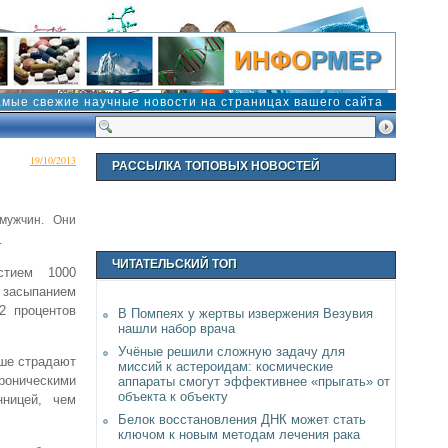
амые свежие научные новости на страницах вашего сайта
19/10/2013
РАССЫЛКА ТОПОВЫХ НОВОСТЕЙ
мужчин. Они
.
ЧИТАТЕЛЬСКИЙ ТОП
стием 1000
с засыпанием
2 процентов
В Помпеях у жертвы извержения Везувия
нашли набор врача
Учёные решили сложную задачу для
ьше страдают
миссий к астероидам: космические
роническими
аппараты смогут эффективнее «прыгать» от
объекта к объекту
ницей, чем
Белок восстановления ДНК может стать
ключом к новым методам лечения рака