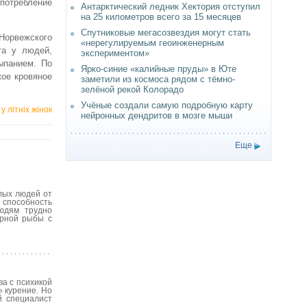
потребление
Антарктический ледник Хектория отступил
на 25 километров всего за 15 месяцев
Спутниковые мегасозвездия могут стать
 Норвежского
«нерегулируемым геоинженерным
та у людей,
экспериментом»
ыпанием. По
Ярко-синие «калийные пруды» в Юте
кое кровяное
заметили из космоса рядом с тёмно-
зелёной рекой Колорадо
Учёные создали самую подробную карту
 літніх жінок
нейронных дендритов в мозге мыши
Еще
лых людей от
 способность
юдям трудно
ирной рыбы с
ва с психикой
» курение. Но
й специалист