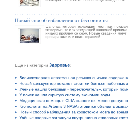
исследования, и ее коллеги объединили данные
Новый способ избавления от бессонницы
Шапочка, которая охлаждает мозг, как показ
эксперименте с охлаждающей шапочкой принимали
никаких проблем со сном. Новые сведения могут
препаратами или психотерапией.
Еще из категории
Здоровье
:
Биоинженерная жевательная резинка снизила содержан
Новый калькулятор покажет, стоит ли бояться побочных 
Ученые нашли белковый «переключатель», который помо
У почек нашли скрытую систему экономии воды
Медицинская помощь в США становится менее доступн
Кто полетит на Artemis 3 NASA готовится объявить экип
Новый способ наблюдения за кровотоком мозга во время
Учёные впервые заглянули внутрь живых стволовых клето