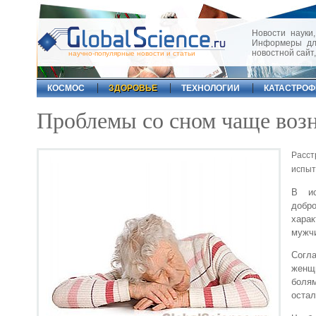
Новости науки,
Информеры для
новостной сайт
научно-популярные новости и статьи
КОСМОС
ЗДОРОВЬЕ
ТЕХНОЛОГИИ
КАТАСТРО
Проблемы со сном чаще во
Расс
испыт
В ис
добро
хара
мужч
Согла
жен
боля
остал