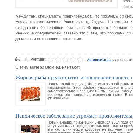
Чтоб
кофеи
Между тем, специалисты предупреждают, что проблемы со сном 
Научно-технологического Университета, Отдела Технологии 
страдающих бессонницей, был на 27-45 процентов больше, 
мнению исследователей, связано это с тем, что проблемы со 
давление и воспаление в организме.
Рейтинг:
Авторизуйтесь
для оценки
С этим материалом еще читают:
Жирная рыба предотвратит изнашивание нашего о
Прием одной порции (140 грамм) жирной рыбы (
изнашивания. Этот эффект удваивается в случ
самостоятельно наращивать мышечную массу
противостоять снижению мышечной ткани. В н
физическими
Психическое заболевание угрожает продолжитель
Новый анализ, прибывший 3 ноября 2014 года от
могут уменьшить продолжительность жизни прибл
все же, психическое здоровье не получает так