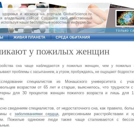
 здоровья и космоса на портале GlobalScience.ru.
 владельцев сайтов. Создайте свой собственный
, используя наши бесплатные новостные информеры.
только с
ФЫ
ЖИВАЯ ПЛАНЕТА
СРЕДА ОБИТАНИЯ
зникают у пожилых женщин
тройства сна чаще наблюдаются у пожилых женщин, чем у пожилых 
ывают проблемы с засыпанием, а утром, пробуждаясь, не ощущают бодрости
следовании специалистов из Монашского университета с уча
вольцев возрастом от 65 лет и старше, выяснилось, что трудности 
ктерны для 30 процентов женщин пожилого возраста и лишь для 1
ин.
сно сведениям специалистов, от недостаточного сна, как правило, бол
щины с
заболеваниями сердца
, депрессивными расстройствами и х
ми. Пожилые одинокие люди также чаще сталкиваются с бессон
ьные.