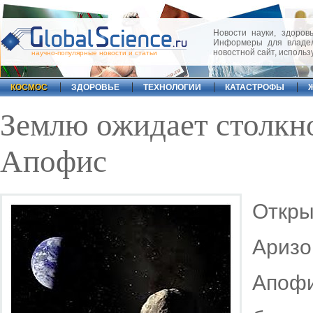
Новости науки, здоровь
Информеры для владел
новостной сайт, исполь
научно-популярные новости и статьи
КОСМОС
ЗДОРОВЬЕ
ТЕХНОЛОГИИ
КАТАСТРОФЫ
Землю ожидает столкн
Апофис
Откры
Ариз
Апофи