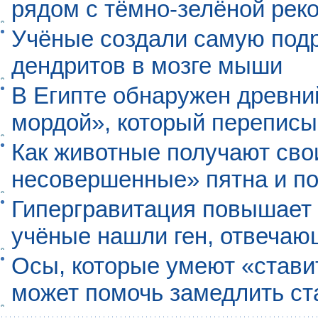
рядом с тёмно-зелёной рек
Учёные создали самую под
дендритов в мозге мыши
В Египте обнаружен древни
мордой», который перепис
Как животные получают св
несовершенные» пятна и п
Гипергравитация повышает 
учёные нашли ген, отвечаю
Осы, которые умеют «ставит
может помочь замедлить ст