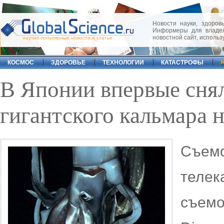
Новости науки, здоровь
Информеры для владел
новостной сайт, исполь
научно-популярные новости и статьи
КОСМОС
ЗДОРОВЬЕ
ТЕХНОЛОГИИ
КАТАСТРОФЫ
В Японии впервые снял
гигантского кальмара н
Съем
теле
съем