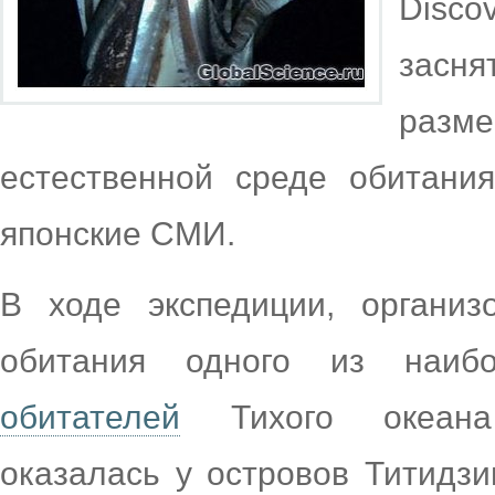
Disco
засня
разм
естественной среде обитани
японские СМИ.
В ходе экспедиции, органи
обитания одного из наи
обитателей
Тихого океана 
оказалась у островов Титидзи