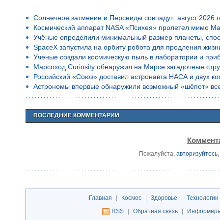
Солнечное затмение и Персеиды совпадут: август 2026 
Космический аппарат NASA «Психея» пролетел мимо Ма
Учёные определили минимальный размер планеты, спос
SpaceX запустила на орбиту робота для продления жизн
Ученые создали космическую пыль в лаборатории и приб
Марсоход Curiosity обнаружил на Марсе загадочные стр
Российский «Союз» доставил астронавта НАСА и двух к
Астрономы впервые обнаружили возможный «шёпот» все
ПОСЛЕДНИЕ КОММЕНТАРИИ
Коммента
Пожалуйста,
авторизуйтесь
Главная
|
Космос
|
Здоровье
|
Технологии
RSS
|
Обратная связь
|
Информер