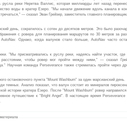
ь русла реки Неретва Валлис, которая миллиарды лет назад перене
ество воды в кратер Езеро. "Мы начали движение вдоль канала в ко
стречаться," — сказал Эван Грейзер, заместитель главного планировщи
нский день, сократилось с сотен до десятков метров. Это было разоч
бражения с ровера для планирования маршрутов по 30 метров за раз
 AutoNav. Однако, когда валунов стало больше, AutoNav часто оста
еки. "Мы присматривались к руслу реки, надеясь найти участок, где
расстоянии, чтобы ровер мог пройти между ними," — сказал Грей
да." Научная команда Perseverance также стремилась пройти через д
ого остановочного пункта "Mount Washburn" за один марсианский день
ди темных. Анализ показал, что валун состоит из минералов пироксен
ой истории кратера Езеро. После "Mount Washburn" ровер направился к 
вное путешествие к "Bright Angel". В настоящее время Perseverance
.
 материала