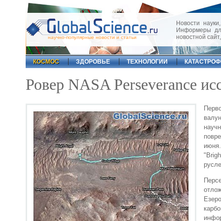
Новости науки,
Информеры для
новостной сайт
научно-популярные новости и статьи
КОСМОС
ЗДОРОВЬЕ
ТЕХНОЛОГИИ
КАТАСТРО
Ровер NASA Perseverance ис
Перв
валу
научн
повре
июня
"Brig
русле
Персе
отло
Езеро
карб
инфор