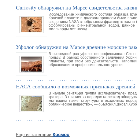
Curiosity обнаружил на Марсе свидетельства жизн
Исследование химического состава образца грун
Красной планете в далеком прошлом были приго
сведениям NASA в небольшом фрагменте камня б
сформированы pH-нейтральной водой. Данное о
миллиарды лет назад
Уфолог обнаружил на Марсе древние морские ра
В очередной раз уфолог непрофессионал Скотт 
пользу. В рамках собственного заявления Уори
планеты, при этом без доказательств. Напомни
образованием профессионального уровня
НАСА сообщило о возможных признаках древней жи
В начале сентября группа исследователей предс
кратера. В глинистых породах марсоход обнаруж
мы видим такие структуры в осадочных пород
органическое вещество», — объяснил Джоэл Хур
Еще из категории
Космос
: