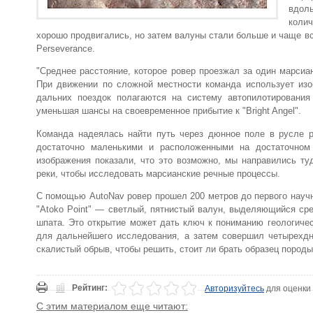
вдол
колич
хорошо продвигались, но затем валуны стали больше и чаще в
Perseverance.
"Среднее расстояние, которое ровер проезжал за один марсиа
При движении по сложной местности команда использует изо
дальних поездок полагаются на систему автопилотирования
уменьшая шансы на своевременное прибытие к "Bright Angel".
Команда надеялась найти путь через дюнное поле в русле р
достаточно маленькими и расположенными на достаточном 
изображения показали, что это возможно, мы направились ту
реки, чтобы исследовать марсианские речные процессы.
С помощью AutoNav ровер прошел 200 метров до первого научн
"Atoko Point" — светлый, пятнистый валун, выделяющийся сре
шпата. Это открытие может дать ключ к пониманию геологическ
для дальнейшего исследования, а затем совершил четырехдне
скалистый обрыв, чтобы решить, стоит ли брать образец породы
Рейтинг:
Авторизуйтесь
для оценки
С этим материалом еще читают: