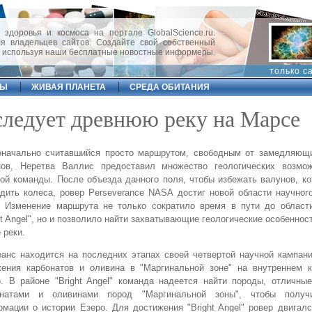
 здоровья и космоса на портале GlobalScience.ru.
 владельцев сайтов. Создайте свой собственный
, используя наши бесплатные новостные информеры.
только с
ФЫ
ЖИВАЯ ПЛАНЕТА
СРЕДА ОБИТАНИЯ
следует древнюю реку на Марсе
оначально считавшийся просто маршрутом, свободным от замедляющ
нов, Неретва Валлис предоставил множество геологических возмо
ой команды. После объезда данного поля, чтобы избежать валунов, к
дить колеса, ровер Perseverance NASA достиг новой области научног
. Изменение маршрута не только сократило время в пути до области
ht Angel", но и позволило найти захватывающие геологические особеннос
 реки.
анс находится на последних этапах своей четвертой научной кампан
жения карбонатов и оливина в "Маргинальной зоне" на внутреннем к
. В районе "Bright Angel" команда надеется найти породы, отличны
онатами и оливинами пород "Маргинальной зоны", чтобы получ
мации о истории Езеро. Для достижения "Bright Angel" ровер двигал