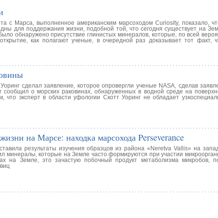
и
та с Марса, выполненное американским марсоходом Curiosity, показало, чт
дны для поддержания жизни, подобной той, что сегодня существует на Зем
ыло обнаружено присутствие глинистых минералов, которые, по всей вероя
ткрытие, как полагают ученые, в очередной раз доказывает тот факт, 
ковины
Уоринг сделал заявление, которое опровергли ученые NASA, сделав заявле
нг сообщил о морских раковинах, обнаруженных в водной среде на поверхн
м, что эксперт в области уфологии Скотт Уоринг не обладает узкоспециа
зни на Марсе: находка марсохода Perseverance
тавила результаты изучения образцов из района «Neretva Vallis» на запа
ил минералы, которые на Земле часто формируются при участии микрооргани
ах на Земле, это зачастую побочный продукт метаболизма микробов, 
овиц