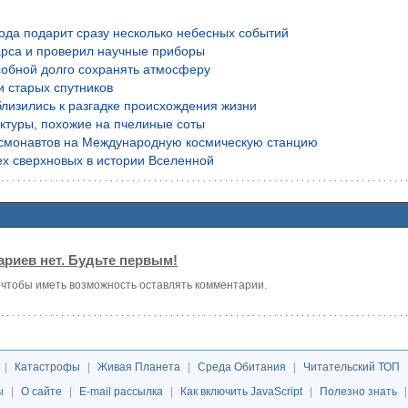
года подарит сразу несколько небесных событий
рса и проверил научные приборы
обной долго сохранять атмосферу
и старых спутников
лизились к разгадке происхождения жизни
уктуры, похожие на пчелиные соты
осмонавтов на Международную космическую станцию
х сверхновых в истории Вселенной
риев нет. Будьте первым!
, чтобы иметь возможность оставлять комментарии.
|
Катастрофы
|
Живая Планета
|
Среда Обитания
|
Читательский ТОП
ы
|
О сайте
|
E-mail рассылка
|
Как включить JavaScript
|
Полезно знать