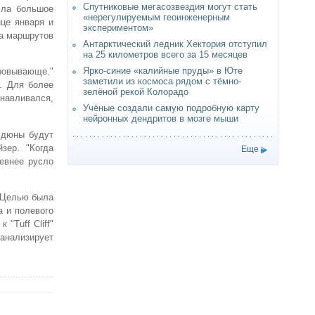
Спутниковые мегасозвездия могут стать
сла большое
«нерегулируемым геоинженерным
нце января и
экспериментом»
ка маршрутов
Антарктический ледник Хектория отступил
на 25 километров всего за 15 месяцев
Ярко-синие «калийные пруды» в Юте
аровывающе."
заметили из космоса рядом с тёмно-
. Для более
зелёной рекой Колорадо
навливался,
Учёные создали самую подробную карту
нейронных дендритов в мозге мыши
 дюны будут
зер. "Когда
Еще
ревнее русло
. Целью была
а и полевого
"Tuff Cliff"
 анализирует