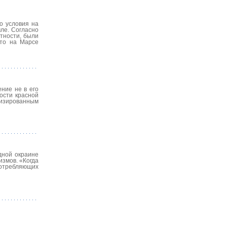
о условия на
ле. Согласно
тности, были
что на Марсе
ние не в его
ости красной
лизированным
дной окраине
змов. «Когда
потребляющих