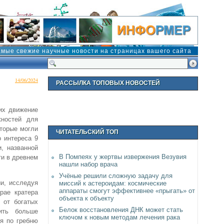
амые свежие научные новости на страницах вашего сайта
14/06/2024
РАССЫЛКА ТОПОВЫХ НОВОСТЕЙ
их движение
жностей для
оторые могли
ЧИТАТЕЛЬСКИЙ ТОП
о интереса 9
, названной
В Помпеях у жертвы извержения Везувия
ти в древнем
нашли набор врача
Учёные решили сложную задачу для
ии, исследуя
миссий к астероидам: космические
аппараты смогут эффективнее «прыгать» от
рае кратера
объекта к объекту
е от богатых
Белок восстановления ДНК может стать
ить больше
ключом к новым методам лечения рака
ся по гребню