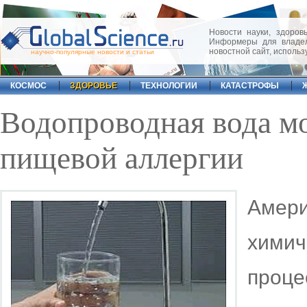
Новости науки, здоровь
Информеры для владел
новостной сайт, исполь
научно-популярные новости и статьи
КОСМОС
ЗДОРОВЬЕ
ТЕХНОЛОГИИ
КАТАСТРОФЫ
Водопроводная вода м
пищевой аллергии
Амери
химич
про