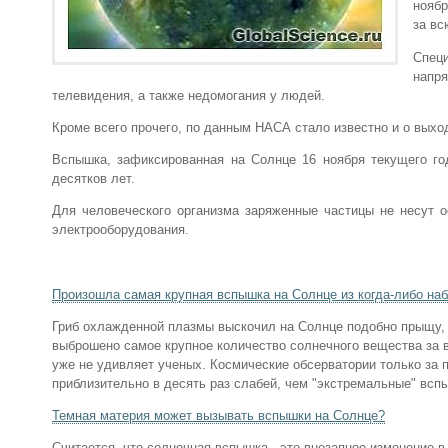
ноябр
за вс
Специ
напря
телевидения, а также недомогания у людей.
Кроме всего прочего, по данным НАСА стало известно и о выхо
Вспышка, зафиксированная на Солнце 16 ноября текущего го
десятков лет.
Для человеческого организма заряженные частицы не несут ос
электрооборудования.
Произошла самая крупная вспышка на Солнце из когда-либо н
Гриб охлажденной плазмы выскочил на Солнце подобно прыщу, 
выброшено самое крупное количество солнечного вещества за 
уже не удивляет ученых. Космические обсерватории только за 
приблизительно в десять раз слабей, чем "экстремальные" вспы
Темная материя может вызывать вспышки на Солнце?
Считается, что солнечная вспышка - это внезапное изменение 