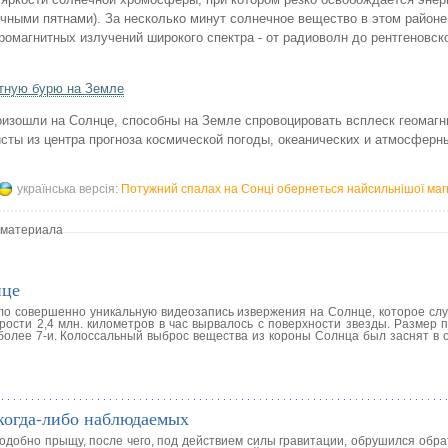
чными пятнами). За несколько минут солнечное вещество в этом районе
омагнитных излучений широкого спектра - от радиоволн до рентгеновско
тную бурю на Земле
оизошли на Солнце, способны на Земле спровоцировать всплеск геомаг
сты из центра прогноза космической погоды, океанических и атмосферн
українська версія:
Потужний спалах на Сонці обернеться найсильнішої ма
 материала
нце
ло совершенно уникальную видеозапись извержения на Солнце, которое слу
рости 2,4 млн. километров в час вырвалось с поверхности звезды. Размер 
более 7-и. Колоссальный выброс вещества из короны Солнца был заснят в 
когда-либо наблюдаемых
добно прыщу, после чего, под действием силы гравитации, обрушился обрат