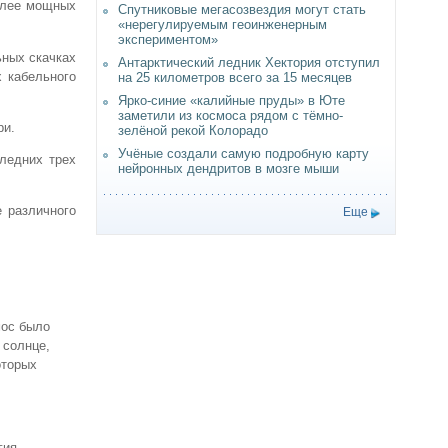
олее мощных
Спутниковые мегасозвездия могут стать
«нерегулируемым геоинженерным
экспериментом»
ьных скачках
Антарктический ледник Хектория отступил
 кабельного
на 25 километров всего за 15 месяцев
Ярко-синие «калийные пруды» в Юте
заметили из космоса рядом с тёмно-
ри.
зелёной рекой Колорадо
Учёные создали самую подробную карту
ледних трех
нейронных дендритов в мозге мыши
е различного
Еще
мос было
 солнце,
оторых
гия,