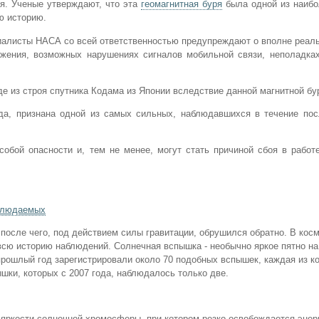
я. Ученые утверждают, что эта
геомагнитная буря
была одной из наиб
ю историю.
алисты НАСА со всей ответственностью предупреждают о вполне реал
жения, возможных нарушениях сигналов мобильной связи, неполадках
де из строя спутника Кодама из Японии вследствие данной магнитной бу
да, признана одной из самых сильных, наблюдавшихся в течение пос
обой опасности и, тем не менее, могут стать причиной сбоя в работ
аблюдаемых
после чего, под действием силы гравитации, обрушился обратно. В кос
всю историю наблюдений. Солнечная вспышка - необычно яркое пятно на
прошлый год зарегистрировали около 70 подобных вспышек, каждая из к
шки, которых с 2007 года, наблюдалось только две.
в яркости солнечной хромосферы, при котором резко освобождается энер