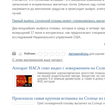
запасенная в искривленных магнитных полях (обычно над солне
нагревается до миллионов градусов и происходит выброс электр
лучей.
Парный выброс солнечной плазмы может спровоцировать магни
Два мощнейших выброса плазмы, которые в среду и четверг пр
возмущений 17 июня в воскресенье, как предполагают специали
исследований Национального управления США.
Рейтинг:
Авторизуйтесь
для оценки
С этим материалом еще читают:
Аппарат НАСА снял видео с извержением на Сол
Американское аэрокосмическое агентство показа
на нашей родительской звезде. Вещество на ско
ширину 5-и земным диаметрам, а также в длину 
IRIS, которая
Произошла самая крупная вспышка на Солнце из 
Гриб охлажденной плазмы выскочил на Солнце по