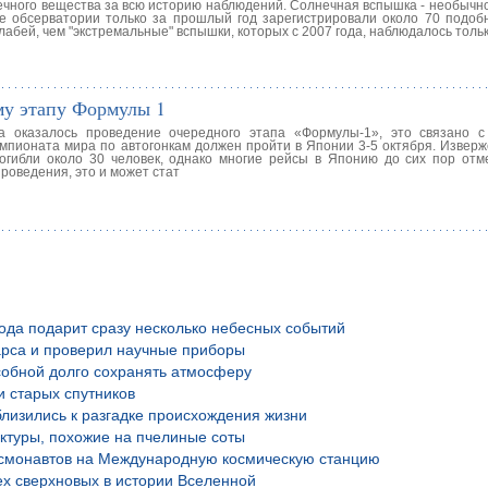
чного вещества за всю историю наблюдений. Солнечная вспышка - необычно
ие обсерватории только за прошлый год зарегистрировали около 70 подоб
лабей, чем "экстремальные" вспышки, которых с 2007 года, наблюдалось тольк
му этапу Формулы 1
 оказалось проведение очередного этапа «Формулы-1», это связано с
мпионата мира по автогонкам должен пройти в Японии 3-5 октября. Изверж
огибли около 30 человек, однако многие рейсы в Японию до сих пор отм
проведения, это и может стат
года подарит сразу несколько небесных событий
рса и проверил научные приборы
обной долго сохранять атмосферу
и старых спутников
лизились к разгадке происхождения жизни
уктуры, похожие на пчелиные соты
осмонавтов на Международную космическую станцию
х сверхновых в истории Вселенной