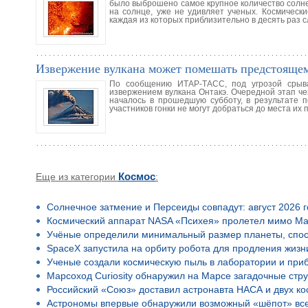
было выброшено самое крупное количество солне
на солнце, уже не удивляет ученых. Космическ
каждая из которых приблизительно в десять раз с
Извержение вулкана может помешать предстояще
По сообщению ИТАР-ТАСС, под угрозой срыва
извержением вулкана Онтакэ. Очередной этап че
началось в прошедшую субботу, в результате п
участников гонки не могут добраться до места их 
Еще из категории
Космос
:
Солнечное затмение и Персеиды совпадут: август 2026 
Космический аппарат NASA «Психея» пролетел мимо Ма
Учёные определили минимальный размер планеты, спос
SpaceX запустила на орбиту робота для продления жизн
Ученые создали космическую пыль в лаборатории и приб
Марсоход Curiosity обнаружил на Марсе загадочные стр
Российский «Союз» доставил астронавта НАСА и двух к
Астрономы впервые обнаружили возможный «шёпот» все