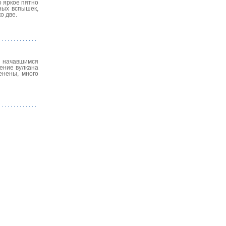
 яркое пятно
ных вспышек,
о две.
 начавшимся
ение вулкана
енены, много