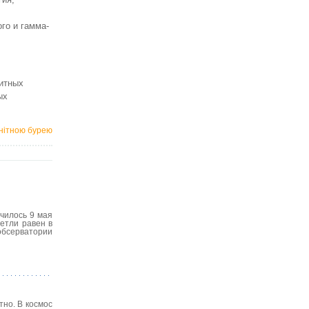
го и гамма-
нитных
ых
гнітною бурею
чилось 9 мая
петли равен в
обсерватории
но. В космос