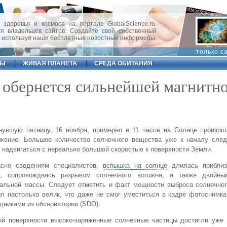
 здоровья и космоса на портале GlobalScience.ru.
 владельцев сайтов. Создайте свой собственный
, используя наши бесплатные новостные информеры.
только с
ФЫ
ЖИВАЯ ПЛАНЕТА
СРЕДА ОБИТАНИЯ
обернется сильнейшей магнитн
нувшую пятницу, 16 ноября, примерно в 11 часов на Солнце произош
ржение. Большое количество солнечного вещества уже к началу сле
 надвигаться с нереально большой скоростью к поверхности Земли.
асно сведениям специалистов,
вспышка на солнце
длилась приблиз
в, сопровождаясь разрывом солнечного волокна, а также двойн
альной массы. Следует отметить и факт мощности выброса солнечног
л настолько велик, что даже не смог уместиться в кадре фотоснимк
дниками из обсерватории (SDO).
ой поверхности высоко-заряженные солнечные частицы достигли уже 