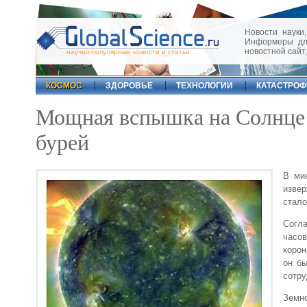
Новости науки,
Информеры для
новостной сайт
научно-популярные новости и статьи
КОСМОС
ЗДОРОВЬЕ
ТЕХНОЛОГИИ
КАТАСТРО
Мощная вспышка на Солнце 
бурей
В ми
изве
стало
Согл
часо
корон
он бы
сотру
Земн