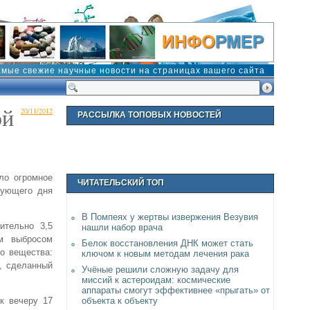
амые свежие научные новости на страницах вашего сайта
ой
20/11/2012
РАССЫЛКА ТОПОВЫХ НОВОСТЕЙ
ло огромное
ЧИТАТЕЛЬСКИЙ ТОП
дующего дня
В Помпеях у жертвы извержения Везувия
ительно 3,5
нашли набор врача
ым выбросом
Белок восстановления ДНК может стать
о вещества:
ключом к новым методам лечения рака
а, сделанный
Учёные решили сложную задачу для
миссий к астероидам: космические
аппараты смогут эффективнее «прыгать» от
объекта к объекту
к вечеру 17