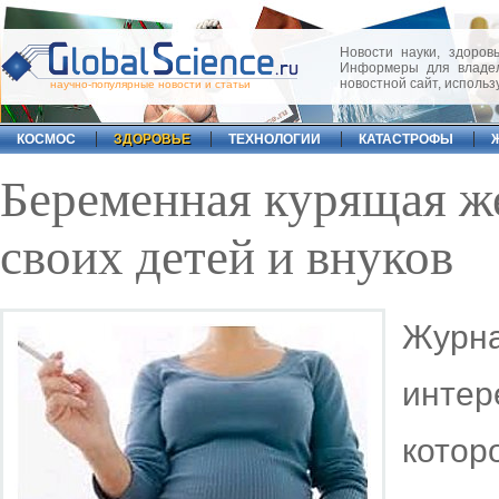
Новости науки, здоровь
Информеры для владел
новостной сайт, исполь
научно-популярные новости и статьи
КОСМОС
ЗДОРОВЬЕ
ТЕХНОЛОГИИ
КАТАСТРОФЫ
Беременная курящая ж
своих детей и внуков
Журн
инте
кото