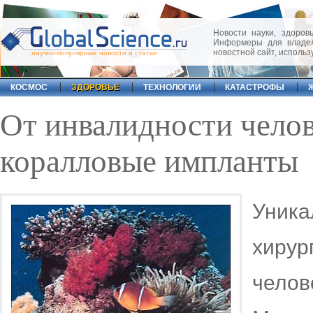
Новости науки, здоровь
Информеры для владел
новостной сайт, исполь
научно-популярные новости и статьи
КОСМОС
ЗДОРОВЬЕ
ТЕХНОЛОГИИ
КАТАСТРОФЫ
От инвалидности челов
коралловые импланты
Уник
хирур
чело