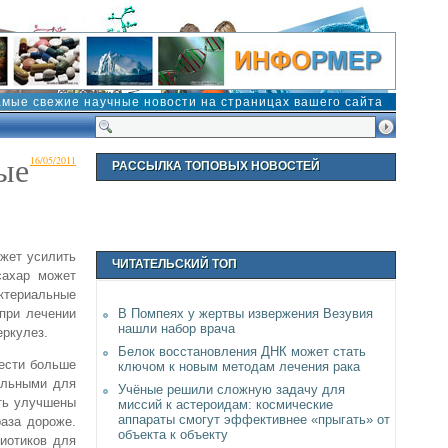
амые свежие научные новости на страницах вашего сайта
ые
16/05/2011
РАССЫЛКА ТОПОВЫХ НОВОСТЕЙ
ожет усилить
ЧИТАТЕЛЬСКИЙ ТОП
сахар может
ктериальные
при лечении
В Помпеях у жертвы извержения Везувия
нашли набор врача
еркулез.
Белок восстановления ДНК может стать
вести больше
ключом к новым методам лечения рака
ельными для
Учёные решили сложную задачу для
ыть улучшены
миссий к астероидам: космические
аппараты смогут эффективнее «прыгать» от
раза дороже.
объекта к объекту
иотиков для