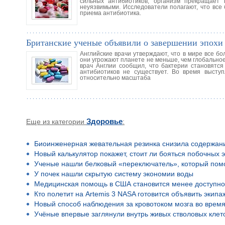
сильных антибиотиков, организм прекращает
неуязвимыми. Исследователи полагают, что все
приема антибиотика.
Британские ученые объявили о завершении эпохи
Английские врачи утверждают, что в мире все б
они угрожают планете не меньше, чем глобальное
врач Англии сообщил, что бактерии становятся
антибиотиков не существует. Во время высту
относительно масштаба
Еще из категории
Здоровье
:
Биоинженерная жевательная резинка снизила содержан
Новый калькулятор покажет, стоит ли бояться побочных 
Ученые нашли белковый «переключатель», который помо
У почек нашли скрытую систему экономии воды
Медицинская помощь в США становится менее доступн
Кто полетит на Artemis 3 NASA готовится объявить экип
Новый способ наблюдения за кровотоком мозга во время
Учёные впервые заглянули внутрь живых стволовых клето