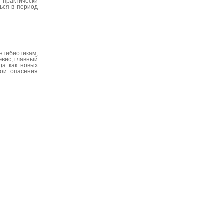
 практически
ься в период
нтибиотикам,
эвис, главный
да как новых
вои опасения