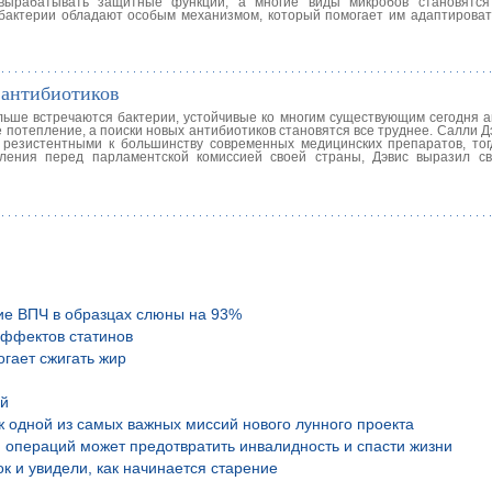
 вырабатывать защитные функции, а многие виды микробов становятся
 бактерии обладают особым механизмом, который помогает им адаптироват
 антибиотиков
ольше встречаются бактерии, устойчивые ко многим существующим сегодня а
 потепление, а поиски новых антибиотиков становятся все труднее. Салли Д
 резистентными к большинству современных медицинских препаратов, тог
пления перед парламентской комиссией своей страны, Дэвис выразил с
ие ВПЧ в образцах слюны на 93%
эффектов статинов
гает сжигать жир
ой
аж одной из самых важных миссий нового лунного проекта
 операций может предотвратить инвалидность и спасти жизни
к и увидели, как начинается старение