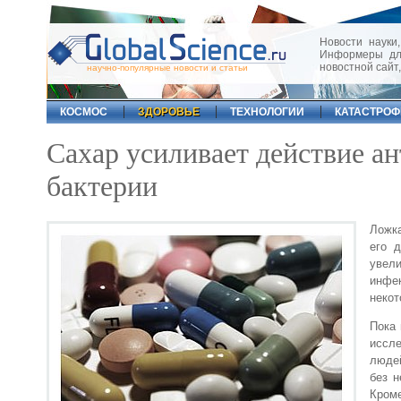
Новости науки,
Информеры для
новостной сайт
научно-популярные новости и статьи
КОСМОС
ЗДОРОВЬЕ
ТЕХНОЛОГИИ
КАТАСТРО
Сахар усиливает действие а
бактерии
Ложка
его д
увел
инфе
некот
Пока 
иссле
людей
без н
Кроме