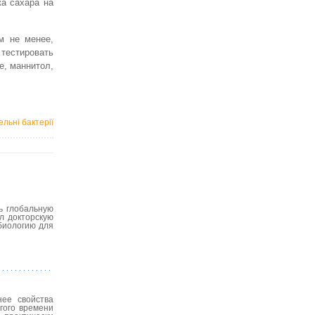
ка сахара на
м не менее,
тестировать
е, маннитол,
льні бактерії
ь глобальную
л докторскую
биологию для
нее свойства
гого времени