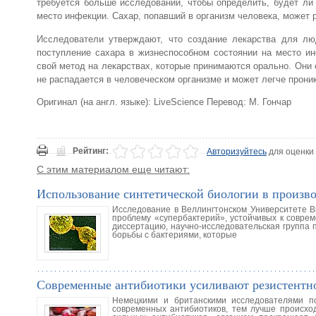
требуется больше исследований, чтобы определить, будет ли
место инфекции. Сахар, попавший в организм человека, может 
Исследователи утверждают, что создание лекарства для лю
поступление сахара в жизнеспособном состоянии на место ин
свой метод на лекарствах, которые принимаются орально. Они 
не распадается в человеческом организме и может легче прони
Оригинал (на англ. языке): LiveScience Перевод: М. Гончар
Рейтинг:
Авторизуйтесь
для оценки
С этим материалом еще читают:
Использование синтетической биологии в произв
Исследование в Веллингтонском Университете В
проблему «супербактерий», устойчивых к соврем
диссертацию, научно-исследовательская группа 
борьбы с бактериями, которые
Современные антибиотики усиливают резистентн
Немецкими и британскими исследователями по
современных антибиотиков, тем лучше происход