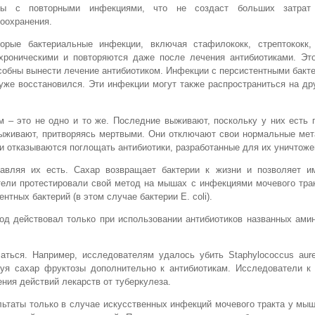
бы с повторными инфекциями, что не создаст больших затрат
оохранения.
торые бактериальные инфекции, включая стафилококк, стрептококк, 
 хроническими и повторяются даже после лечения антибиотиками. Это
особны вынести лечение антибиотиком. Инфекции с персистентными бакт
 уже восстановился. Эти инфекции могут также распространиться на др
м – это не одно и то же. Последние выживают, поскольку у них есть 
выживают, притворяясь мертвыми. Они отключают свои нормальные мет
и отказываются поглощать антибиотики, разработанные для их уничтоже
авляя их есть. Сахар возвращает бактерии к жизни и позволяет и
тели протестировали свой метод на мышах с инфекциями мочевого тра
нтных бактерий (в этом случае бактерии E. coli).
д действовал только при использовании антибиотиков названных амин
аться. Например, исследователям удалось убить Staphylococcus aure
зуя сахар фруктозы дополнительно к антибиотикам. Исследователи к
ния действий лекарств от туберкулеза.
ультаты только в случае искусственных инфекций мочевого тракта у мы