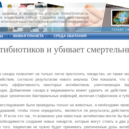
 здоровья и космоса на портале GlobalScience.ru.
 владельцев сайтов. Создайте свой собственный
, используя наши бесплатные новостные информеры.
только с
ФЫ
ЖИВАЯ ПЛАНЕТА
СРЕДА ОБИТАНИЯ
нтибиотиков и убивает смертельн
 сахара позволяет не только легче проглотить лекарство, но также м
ействие, согласно результатам нового анализа. Они показали, что 
ичить эффективность некоторых антибиотиков, уничтожающих ба
кции. Добавление сахара в медикаменты может удвоить их действия 
орых хронических бактериальных инфекций, включая стафилококк и туб
исследования были проведены только на животных, и необходимо про
дований, чтобы точно определить, являются ли результаты действит
. И если это так, то возможно уже известные антибиотики могли бы б
еобходимости создания новых лекарств, которые могут стоить в два 
 того, пациентам не нужно будет принимать увеличенные дозы антиб