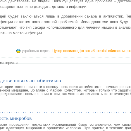
 оно действовать на людей. Пока существует одна проблема – достав
расщепляться и не доходить до места инфекции.
дей будет заключаться лишь в добавлении сахара в антибиотик. Те
фекции остается пока сложной проблемой. Исследователи пока будут 
отмечают, что тип сахара использованного для лечения мышей в анализ
кать на место инфекции.
українська версія:
Цукор посилює дію антибіотиків і вбиває смерте
 материала
одстве новых антибиотиков
иктории может привести к новому поколению антибиотиков, помогая решит
енной медицине. Во главе с Марком Колкоттом, который только что защити
предоставляет новые знания о том, как можно использовать синтетическую 
ость микробов
сле проведения нескольких исследований было установлено: чем силь
ит адаптация микробов в организме человека. При приеме в течение дол