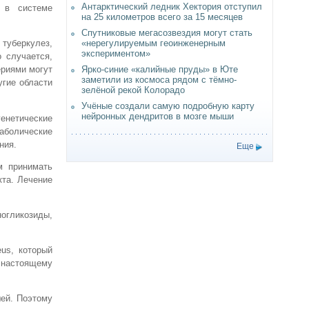
Антарктический ледник Хектория отступил
 в системе
на 25 километров всего за 15 месяцев
Спутниковые мегасозвездия могут стать
«нерегулируемым геоинженерным
туберкулез,
экспериментом»
 случается,
Ярко-синие «калийные пруды» в Юте
ериями могут
заметили из космоса рядом с тёмно-
угие области
зелёной рекой Колорадо
Учёные создали самую подробную карту
нейронных дендритов в мозге мыши
генетические
аболические
ния.
Еще
м принимать
кта. Лечение
огликозиды,
us, который
 настоящему
шей. Поэтому