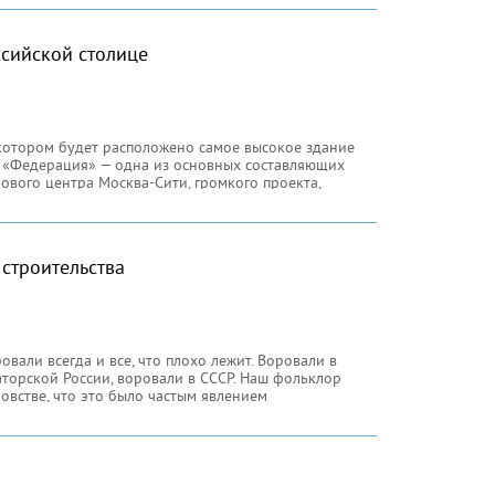
сийской столице
 котором будет расположено самое высокое здание
с «Федерация» — одна из основных составляющих
вого центра Москва-Сити, громкого проекта,
знес
строительства
овали всегда и все, что плохо лежит. Воровали в
аторской России, воровали в СССР. Наш фольклор
овстве, что это было частым явлением