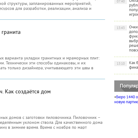
Онла
07:40
ной структуры, запланированных мероприятий,
рубл
есурсов для разработки, реализации, анализа и
попу
в сфере
игро
Очки
13:43
 гранита
допо
функ
выбр
реше
повс
х варианта укладки гранитных и мраморных плит:
и. Технически эти способы одинаковы, и их
Как 
13:10
фина
ать только дизайнера, учитывающего эти швы в
, что практически положить плитки из камня таким
ально ровную поверхность, не удается.
Популяр
. Как создаётся дом
•
Бюро 1440 о
новую партию 
ных домов с заготовки пиловочника. Пиловочник –
ределённым уклоном ствола. Для качественного дома
ину в зимнее время. Время с ноября по март
ки материала, идущего на строительство деревянных