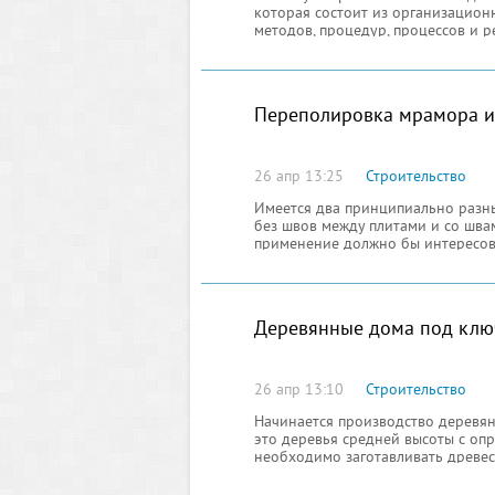
которая состоит из организацион
методов, процедур, процессов и р
пересмотра положений политики 
Переполировка мрамора и
26 апр 13:25
Строительство
Имеется два принципиально разны
без швов между плитами и со швам
применение должно бы интересов
рисунке интерьера. Но дело в том
образом, чтобы они составили иде
Деревянные дома под ключ
26 апр 13:10
Строительство
Начинается производство деревян
это деревья средней высоты с оп
необходимо заготавливать древес
считается идеальным для заготов
домов.