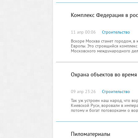
Комплекс Федерация в рос
11 апр 00:06
Строительство
Вскоре Москва станет городом, в
Европы. Это строящийся комплек
Московского международного дело
который должен стать центром би
Охрана объектов во время 
09 апр 23:26
Строительство
Так уж устроен наш народ, что вор
Киевской Руси, воровали в импер
потому и богат поговорками о вор
Пиломатериалы