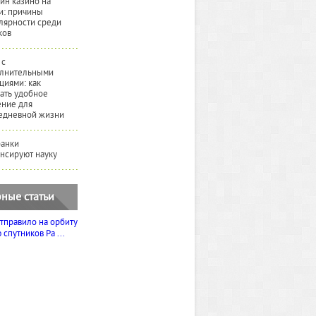
йн казино на
и: причины
лярности среди
ков
 с
лнительными
циями: как
ать удобное
ние для
едневной жизни
банки
нсируют науку
ные статьи
тправило на орбиту
спутников Ра ...