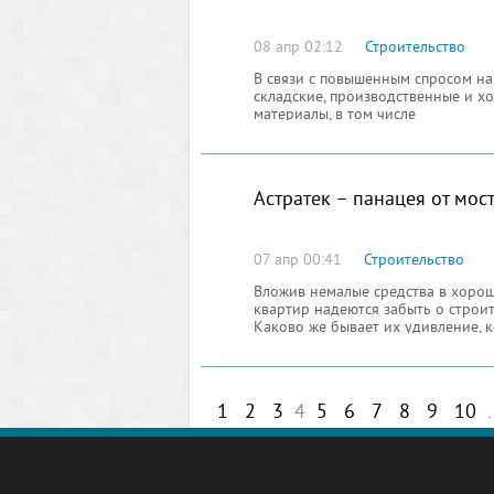
08 апр 02:12
Строительство
В связи с повышенным спросом на
складские, производственные и хо
материалы, в том числе
Астратек – панацея от мос
07 апр 00:41
Строительство
Вложив немалые средства в хоро
квартир надеются забыть о строит
Каково же бывает их удивление, 
1
2
3
4
5
6
7
8
9
10
.