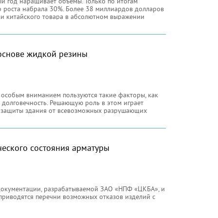
й год наращивает объемы. Только по итогам
о роста набрала 30%. Более 38 миллиардов долларов
ки китайского товара в абсолютном выражении
основе жидкой резины
 особым вниманием пользуются такие факторы, как
же долговечность. Решающую роль в этом играет
й защиты здания от всевозможных разрушающих
ческого состояния арматуры
 документации, разрабатываемой ЗАО «НПФ «ЦКБА», и
приводятся перечни возможных отказов изделий с