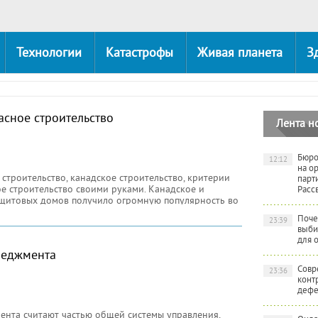
Технологии
Катастрофы
Живая планета
З
асное строительство
Лента н
Бюро
12:12
на о
строительство, канадское строительство, критерии
парт
ое строительство своими руками. Канадское и
Расс
-щитовых домов получило огромную популярность во
Поче
23:39
выби
для 
неджмента
Совр
23:36
конт
дефе
ента считают частью общей системы управления,