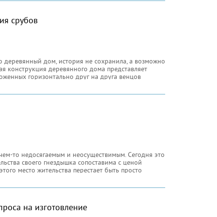
ия срубов
о деревянный дом, история не сохранила, а возможно
ная конструкция деревянного дома представляет
ложенных горизонтально друг на друга венцов
чем-то недосягаемым и неосуществимым. Сегодня это
тельства своего гнездышка сопоставима с ценой
этого место жительства перестает быть просто
проса на изготовление