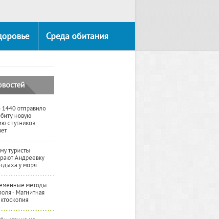
доровье
Среда обитания
овостей
 1440 отправило
рбиту новую
ию спутников
вет
му туристы
рают Андреевку
отдыха у моря
еменные методы
роля - Магнитная
ктоскопия