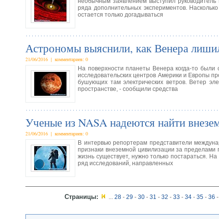
необычным заявлением выступил руководитель 
ряда дополнительных экспериментов. Наскольк
остается только догадываться
Астрономы выяснили, как Венера лишил
21/06/2016 | комментариев: 0
На поверхности планеты Венера когда-то были 
исследовательских центров Америки и Европы про
бушующих там электрических ветров. Ветер эле
пространстве, - сообщили средства
Ученые из NASA надеются найти внезе
21/06/2016 | комментариев: 0
В интервью репортерам представители междунар
признаки внеземной цивилизации за пределами 
жизнь существует, нужно только постараться. Н
ряд исследований, направленных
Страницы:
...
28
-
29
-
30
-
31
-
32
-
33
-
34
-
35
-
36
-