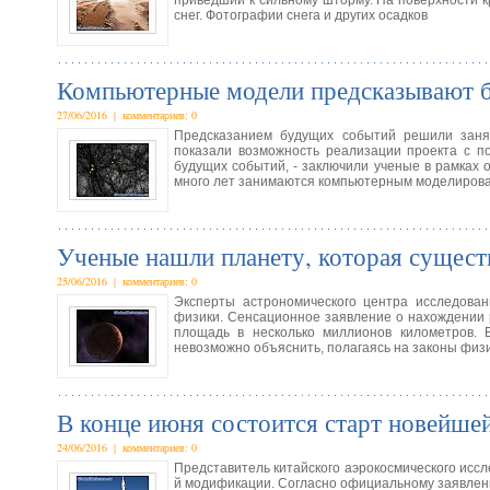
приведший к сильному шторму. На поверхности 
снег. Фотографии снега и других осадков
Компьютерные модели предсказывают 
27/06/2016 | комментариев: 0
Предсказанием будущих событий решили занят
показали возможность реализации проекта с 
будущих событий, - заключили ученые в рамках
много лет занимаются компьютерным моделиров
Ученые нашли планету, которая сущест
25/06/2016 | комментариев: 0
Эксперты астрономического центра исследован
физики. Сенсационное заявление о нахождении 
площадь в несколько миллионов километров. 
невозможно объяснить, полагаясь на законы физ
В конце июня состоится старт новейшей
24/06/2016 | комментариев: 0
Представитель китайского аэрокосмического иссл
й модификации. Согласно официальному заявлению