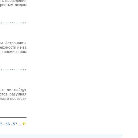
ть проведения
простым людям
ам. Астронавты
ерхности из-за
 в космическом
ать лет найдут
ртов, разумная
димым провести
55
-
56
-
57
...