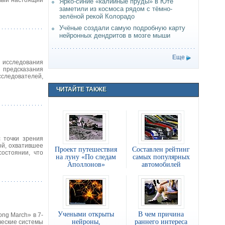
амый настоящий
Ярко-синие «калийные пруды» в Юте
заметили из космоса рядом с тёмно-
зелёной рекой Колорадо
Учёные создали самую подробную карту
нейронных дендритов в мозге мыши
Еще
 исследования
 предсказания
сследователей,
ЧИТАЙТЕ ТАКЖЕ
 точки зрения
ой, охватившее
Проект путешествия
Составлен рейтинг
остоянии, что
на луну «По следам
самых популярных
Аполлонов»
автомобилей
Учеными открыты
В чем причина
ng March» в 7-
нейроны,
раннего интереса
ческие системы