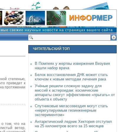
амые свежие научные новости на страницах вашего сайта
ЧИТАТЕЛЬСКИЙ ТОП
В Помпеях у жертвы извержения Везувия
нашли набор врача
Белок восстановления ДНК может стать
ной степенью,
ключом к новым методам лечения рака
что приведет к
Учёные решили сложную задачу для
 на протяжении
миссий к астероидам: космические
аппараты смогут эффективнее «прыгать» от
объекта к объекту
Спутниковые мегасозвездия могут стать
«нерегулируемым геоинженерным
экспериментом»
Антарктический ледник Хектория отступил
 о том, что на
на 25 километров всего за 15 месяцев
листый ветер,