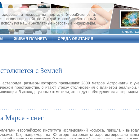
 здоровья и космоса на портале GlobalScience.ru.
 владельцев сайтов. Создайте свой собственный
, используя наши бесплатные новостные информеры.
только с
ФЫ
ЖИВАЯ ПЛАНЕТА
СРЕДА ОБИТАНИЯ
столкнется с Землей
 астероида, размеры которого превышают 2800 метров. Астронавты с уче
еском пространстве, считают угрозу столкновения с планетой реальной, 
илизации. В докладе ученые отметили, что ведут наблюдение за астероидом
а Марсе - снег
оллегами европейского института исследований космоса, пришла к выводу
клизмы. Так, например, на Юпитере астронавты зарегистрировали шква