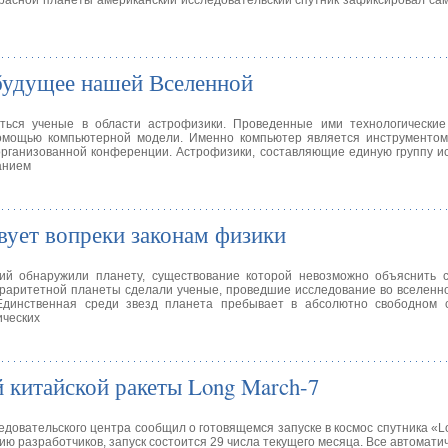
красной планеты американский исследовательский спутник зафиксировал с
будущее нашей Вселенной
ься ученые в области астрофизики. Проведенные ими технологические
помощью компьютерной модели. Именно компьютер является инструментом
 организованной конференции. Астрофизики, составляющие единую группу и
анием
вует вопреки законам физики
ий обнаружили планету, существование которой невозможно объяснить с
раритетной планеты сделали ученые, проведшие исследование во вселенн
Единственная среди звезд планета пребывает в абсолютно свободном с
ических
 китайской ракеты Long March-7
едовательского центра сообщил о готовящемся запуске в космос спутника «Lo
 разработчиков, запуск состоится 29 числа текущего месяца. Все автомати