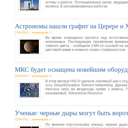
готовы к работе. Потенциальные риски, ведущие
космоса. В запланированных работах
Астрономы нашли графит на Церере и Х
23/06/2016 | комментариев: 0
Во время очередного пролета над естествен
ископаемых. Последующее проявление вниман
темного цвета, - сообщили СМИ со ссылкой на з
цветовой гамме и немного схожа с поверхностью
МКС будет оснащена новейшим оборудо
22/06/2016 | комментариев: 0
В этом месяце НАСА сделала огромный шаг к со
сеть Delay/Disruption Tolerant Networking. Дан
Нептуна либо же вездехода прямо с кометы. П
называемый, Telescience Resource
Ученые: черные дыры могут быть ворот
22/06/2016 | комментариев: 0
По мнению португальских ученых, черная дыра