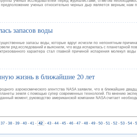
группы ученых исследователей перед журналистами, отметив необходимос
о предположение ученых относительно черных дыр является верным, нам 
ась запасов воды
существенные запасы воды, которые вдруг исчезли по непонятным причин
вели ряд исследований и выяснили, что вода испарилась с планетарной пов
ктризованного характера стал главной причиной испарения молекул воды
мную жизнь в ближайшие 20 лет
одного аэрокосмического агентства NASA заявили, что в ближайшие двадц
планеты земля с помощью супер современных технологий. По мнению экспе
а данный момент, руководство американской компании NASA считает необхо
37
-
38
-
39
-
40
-
41
-
42
-
43
-
44
-
45
-
46
-
47
-
48
-
49
-
50
-
51
-
52
-
53
-
54
-