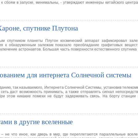
 к сбоям в запуске, минимальны, - утверждают инженеры китайского центр
ароне, спутнике Плутона
ным спутником планеты Плутон космический аппарат зафиксировал зал
ия к обнаруженным залежам показало преобладание графитовых вещест
аключение астронавтов. Большая часть поверхности естественного спутника
ванием для интернета Солнечной системы
зданию, так называемого, Интернета Солнечной Системы, установив телеко
ная сеть даст возможность принимать, а также отправлять сигнал непосредст
ри этом никакие помехи не будут задерживать связь. На борту станции 
ами в другие вселенные
 – не что иное, как дверь в мир, где переплетаются параллельные всел