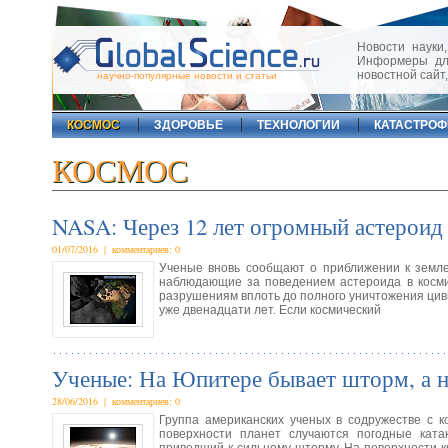
Новости науки,
Информеры для
новостной сайт
научно-популярные новости и статьи
КОСМОС
ЗДОРОВЬЕ
ТЕХНОЛОГИИ
КАТАСТРО
КОСМОС
NASA: Через 12 лет огромный астероид 
01/07/2016 | комментариев: 0
Ученые вновь сообщают о приближении к земле
наблюдающие за поведением астероида в космич
разрушениям вплоть до полного уничтожения цив
уже двенадцати лет. Если космический
Ученые: На Юпитере бывает шторм, а н
28/06/2016 | комментариев: 0
Группа американских ученых в содружестве с к
поверхности планет случаются погодные ката