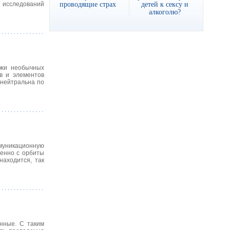
проводящие страх
детей к сексу и
а исследований
алкоголю?
ежи необычных
в и элементов
 нейтральна по
ммуникационную
венно с орбиты
находится, так
енные. С таким