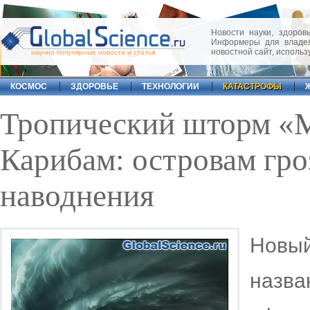
Новости науки, здоровь
Информеры для владел
новостной сайт, исполь
научно-популярные новости и статьи
КОСМОС
ЗДОРОВЬЕ
ТЕХНОЛОГИИ
КАТАСТРОФЫ
Тропический шторм «М
Карибам: островам гро
наводнения
Новы
назв