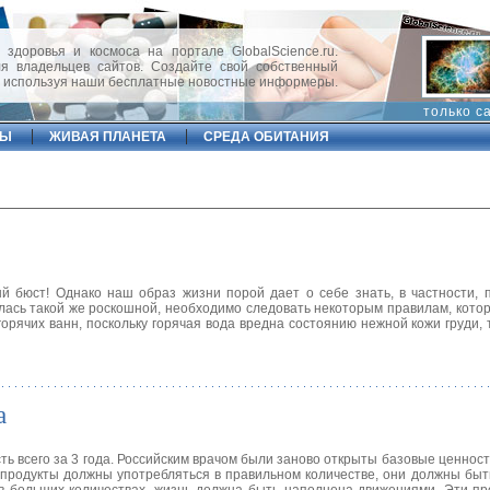
 здоровья и космоса на портале GlobalScience.ru.
 владельцев сайтов. Создайте свой собственный
, используя наши бесплатные новостные информеры.
только с
ФЫ
ЖИВАЯ ПЛАНЕТА
СРЕДА ОБИТАНИЯ
й бюст! Однако наш образ жизни порой дает о себе знать, в частности,
алась такой же роскошной, необходимо следовать некоторым правилам, кото
орячих ванн, поскольку горячая вода вредна состоянию нежной кожи груди, 
а
ь всего за 3 года. Российским врачом были заново открыты базовые ценност
 продукты должны употребляться в правильном количестве, они должны быт