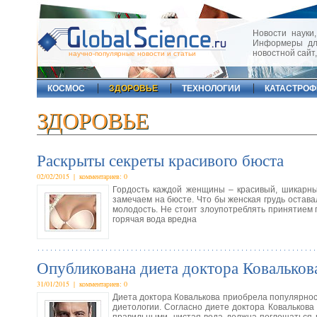
Новости науки,
Информеры для
новостной сайт
научно-популярные новости и статьи
КОСМОС
ЗДОРОВЬЕ
ТЕХНОЛОГИИ
КАТАСТРО
ЗДОРОВЬЕ
Раскрыты секреты красивого бюста
02/02/2015 | комментариев: 0
Гордость каждой женщины – красивый, шикарны
замечаем на бюсте. Что бы женская грудь остав
молодость. Не стоит злоупотреблять принятием г
горячая вода вредна
Опубликована диета доктора Ковальков
31/01/2015 | комментариев: 0
Диета доктора Ковалькова приобрела популярност
диетологии. Согласно диете доктора Ковалькова