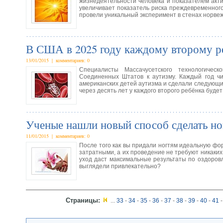
жизнедеятельности человека и показателем акти
увеличивает показатель риска преждевременного
провели уникальный эксперимент в стенах норвеж
В США в 2025 году каждому второму р
13/01/2015 | комментариев: 0
Специалисты Массачусетского технологичес
Соединенных Штатов к аутизму. Каждый год чи
американских детей аутизма и сделали следующий
через десять лет у каждого второго ребёнка будет
Ученые нашли новый способ сделать н
11/01/2015 | комментариев: 0
После того как вы придали ногтям идеальную фо
затратными, а их проведение не требуют никаких
уход даст максимальные результаты по оздоров
выглядели привлекательно?
Страницы:
...
33
-
34
-
35
-
36
-
37
-
38
-
39
-
40
-
41
-