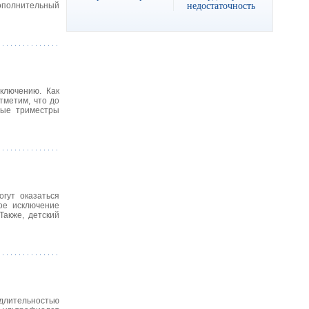
недостаточность
дополнительный
ключению. Как
тметим, что до
ные триместры
гут оказаться
ое исключение
акже, детский
длительностью