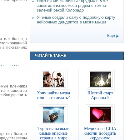
ростые правила
Ярко-синие «калийные пруды» в Юте
заметили из космоса рядом с тёмно-
зелёной рекой Колорадо
Учёные создали самую подробную карту
нейронных дендритов в мозге мыши
Еще
. или более, а
изолированной
 в показаниях
ЧИТАЙТЕ ТАКЖЕ
ечные пленники
тся и зимой за
Хочу найти мужа
Шестой старт
особов укрепить
или - что делать?
Арианы 5
Туристы назвали
Медики из США
самые опасные
смогли победить
против быстро
страны в мире
сердечную
 предоставлены