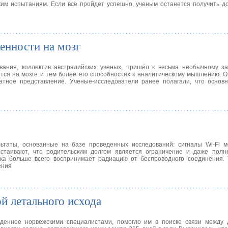
ким испытаниям. Если всё пройдет успешно, ученым останется получить 
енности на мозг
вания, коллектив австралийских ученых, пришёл к весьма необычному за
тся на мозге и тем более его способностях к аналитическому мышлению. О
атное представление. Ученые-исследователи ранее полагали, что основ
таты, основанные на базе проведенных исследований: сигналы Wi-Fi мо
астаивают, что родительским долгом является ограничение и даже полн
ка больше всего воспринимает радиацию от беспроводного соединения. Т
ения
й летального исхода
еденное норвежскими специалистами, помогло им в поиске связи между 