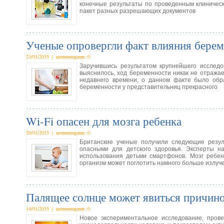
конечные результаты по проведенным клиничес
пакет разных разрешающих документов
Ученые опровергли факт влияния берем
23/01/2015 | комментариев: 0
Заручившись результатом крупнейшего исследо
выяснилось, ход беременности никак не отражае
недавнего времени, о данном факте было обр
беременности у представительниц прекрасного
Wi-Fi опасен для мозга ребенка
20/01/2015 | комментариев: 0
Британские ученые получили следующие резуль
опасными для детского здоровья. Эксперты н
использования детьми смартфонов. Мозг ребен
организм может поглотить намного больше излуч
Палящее солнце может явиться причино
14/01/2015 | комментариев: 0
Новое экспериментальное исследование, пров