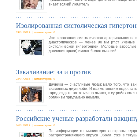
правильными, чистая вода должна поглощаться 
знает всякий любитель
Изолированная систолическая гиперто
28/01/2015 | комментариев: 0
Изолированная систолическая артериальная гипер
диастолическое — менее 90 мм рт.ст Ученые 
систолической гипертонией. Молодые взрослы
давления крови) имеют более высокий
Закаливание: за и против
28/01/2015 | комментариев: 0
Дачники — счастливые люди: мало того, что за
«каменных джунглей». И все же многим недостато
город ездить: кататься на лыжах, в сугробах вал
организм придумано немало.
Российские ученые разработали вакцин
26/01/2015 | комментариев: 0
По информации от министерства охраны здоро
распространяющего вируса Эбола. Уже в текуще