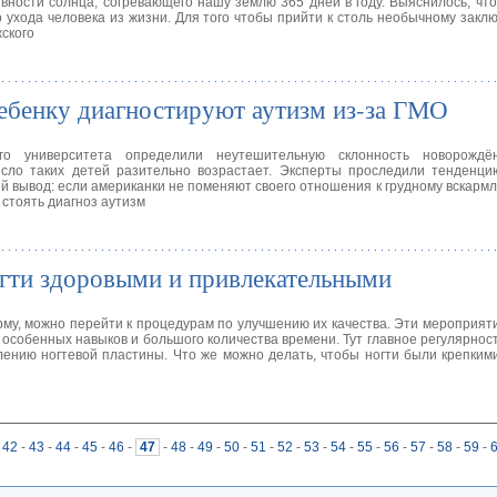
вности солнца, согревающего нашу землю 365 дней в году. Выяснилось, чт
 ухода человека из жизни. Для того чтобы прийти к столь необычному закл
ского
ебенку диагностируют аутизм из-за ГМО
кого университета определили неутешительную склонность новорожд
сло таких детей разительно возрастает. Эксперты проследили тенденци
 вывод: если американки не поменяют своего отношения к грудному вскармл
 стоять диагноз аутизм
огти здоровыми и привлекательными
рму, можно перейти к процедурам по улучшению их качества. Эти мероприят
 особенных навыков и большого количества времени. Тут главное регулярнос
лению ногтевой пластины. Что же можно делать, чтобы ногти были крепким
42
-
43
-
44
-
45
-
46
-
47
-
48
-
49
-
50
-
51
-
52
-
53
-
54
-
55
-
56
-
57
-
58
-
59
-