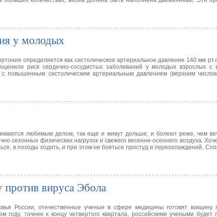
в больших количествах, жизнь должна быть наполнена движениями. Эти п
ния у молодых
тония определяется как систолическое артериальное давление 140 мм рт.ст
оценили риск сердечно-сосудистых заболеваний у молодых взрослых с 
е с повышенным систолическим артериальным давлением (верхним числом
нимаются любимым делом, так еще и живут дольше, и болеют реже, чем в
чно сезонных физических нагрузок и свежего весенне-осеннего воздуха. Хоче
яться, в походы ходить, и при этом не бояться простуд и переохлаждений. Сп
у против вируса Эбола
вья России, отечественные ученые в сфере медицины готовят вакцину 
м году, точнее к концу четвертого квартала, российскими учеными будет