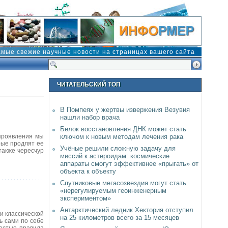
амые свежие научные новости на страницах вашего сайта
ЧИТАТЕЛЬСКИЙ ТОП
В Помпеях у жертвы извержения Везувия
нашли набор врача
Белок восстановления ДНК может стать
 проявления мы
ключом к новым методам лечения рака
рые продлят ее
Учёные решили сложную задачу для
также чересчур
миссий к астероидам: космические
аппараты смогут эффективнее «прыгать» от
объекта к объекту
Спутниковые мегасозвездия могут стать
«нерегулируемым геоинженерным
экспериментом»
Антарктический ледник Хектория отступил
и классической
на 25 километров всего за 15 месяцев
ь сами по себе