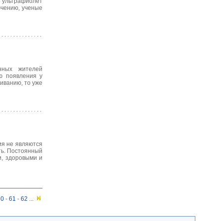
о ультрафиолет
ючению, ученые
ённых жителей
ю появления у
иванию, то уже
ия не являются
ть. Постоянный
и, здоровыми и
60
-
61
-
62
...