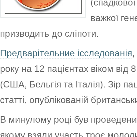
(спадкової
важкої ген
призводить до сліпоти.
Предварітельние ісследованія
,
року на 12 пацієнтах віком від 8
(США, Бельгія та Італія). Зір па
статті, опублікованій британсь
В минулому році був проведени
якому взяли участь троє моло