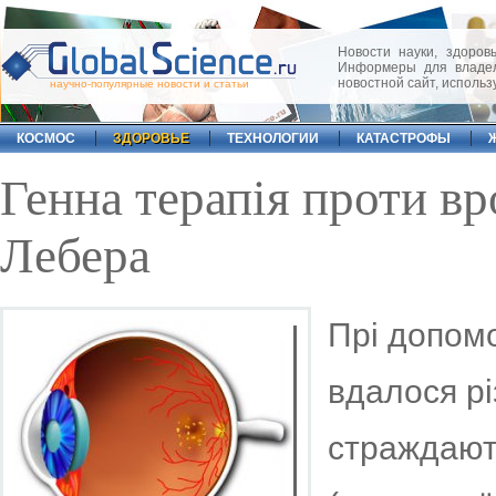
Новости науки, здоровь
Информеры для владел
новостной сайт, исполь
научно-популярные новости и статьи
КОСМОС
ЗДОРОВЬЕ
ТЕХНОЛОГИИ
КАТАСТРОФЫ
Генна терапія проти в
Лебера
Прі допомо
вдалося рі
страждают