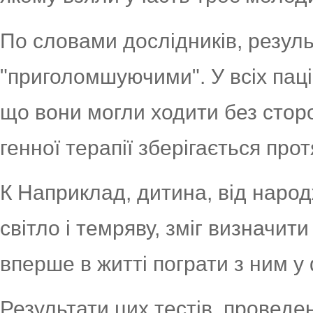
По словами дослідників, резуль
"приголомшуючими". У всіх паці
що вони могли ходити без стор
генної терапії зберігається про
К Наприклад, дитина, від наро
світло і темряву, зміг визначити
вперше в житті пограти з ним у
Результати цих тестів, проведе