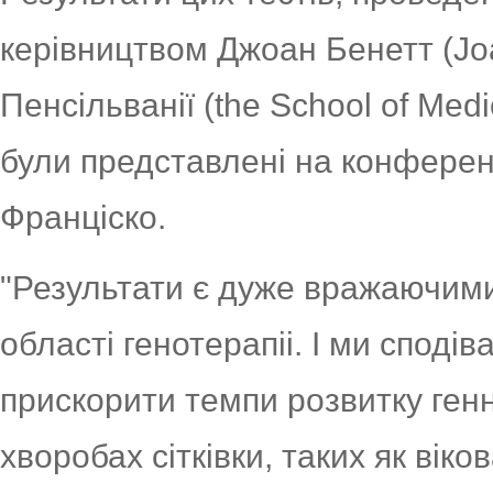
керівництвом Джоан Бенетт (Joa
Пенсільванії (the School of Medic
були представлені на конферен
Франціско.
"Результати є дуже вражаючими
області генотерапіі. І ми спод
прискорити темпи розвитку генн
хворобах сітківки, таких як вік