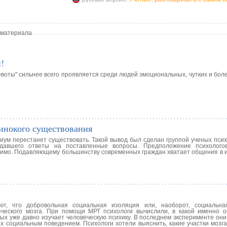
 материала
!
воты" сильнее всего проявляется среди людей эмоциональных, чутких и бол
инокого существования
циум перестанет существовать. Такой вывод был сделан группой ученых пси
, давшего ответы на поставленные вопросы. Предположение психолого
нимо. Подавляющему большинству современных граждан хватает общения в и
ют, что добровольная социальная изоляция или, наоборот, социальна
еского мозга. При помощи МРТ психологи вычислили, в какой именно о
ных уже давно изучает человеческую психику. В последнем эксперименте он
 социальным поведением. Психологи хотели выяснить, какие участки мозга