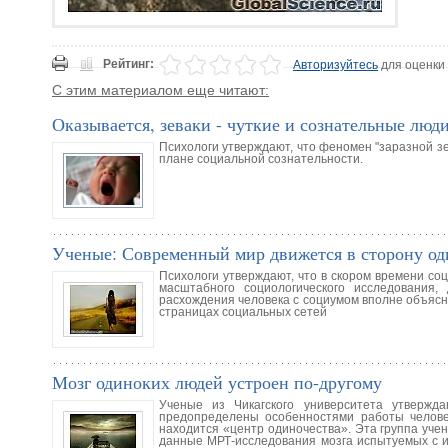
Рейтинг:
Авторизуйтесь
для оценки
С этим материалом еще читают:
Оказывается, зеваки - чуткие и сознательные люди
Психологи утверждают, что феномен "заразной зе
плане социальной сознательности.
Ученые: Современный мир движется в сторону од
Психологи утверждают, что в скором времени со
масштабного социологического исследования
расхождения человека с социумом вполне объяс
страницах социальных сетей
Мозг одиноких людей устроен по-другому
Ученые из Чикагского университета утвержда
предопределены особенностями работы человеч
находится «центр одиночества». Эта группа уче
данные МРТ-исследования мозга испытуемых с их