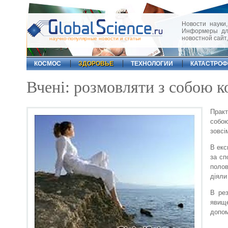
Новости науки,
Информеры для
новостной сайт
научно-популярные новости и статьи
КОСМОС
ЗДОРОВЬЕ
ТЕХНОЛОГИИ
КАТАСТРО
Вчені: розмовляти з собою к
Практ
собою
зовсі
В екс
за сп
полов
діяли
В рез
явищ
допом