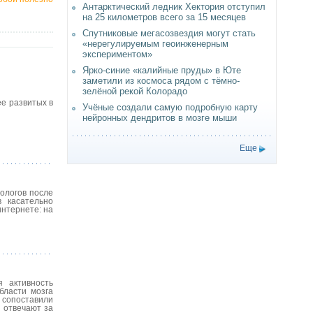
Антарктический ледник Хектория отступил
на 25 километров всего за 15 месяцев
Спутниковые мегасозвездия могут стать
«нерегулируемым геоинженерным
экспериментом»
Ярко-синие «калийные пруды» в Юте
заметили из космоса рядом с тёмно-
зелёной рекой Колорадо
ее развитых в
Учёные создали самую подробную карту
нейронных дендритов в мозге мыши
Еще
хологов после
в касательно
нтернете: на
я активность
бласти мозга
и сопоставили
 отвечают за