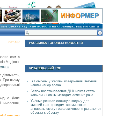
амые свежие научные новости на страницах вашего сайта
04/07/2013
РАССЫЛКА ТОПОВЫХ НОВОСТЕЙ
овляє сам з
сін-Медісон,
 мозга
.
ЧИТАТЕЛЬСКИЙ ТОП
 діяльність,
ю. При цьому
В Помпеях у жертвы извержения Везувия
 добровольці
нашли набор врача
Белок восстановления ДНК может стать
ключом к новым методам лечения рака
швидше. Дане
Учёные решили сложную задачу для
і мислення,
миссий к астероидам: космические
аппараты смогут эффективнее «прыгать» от
объекта к объекту
собой полезно