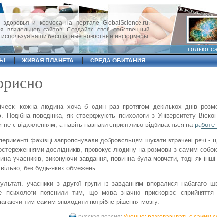
 здоровья и космоса на портале GlobalScience.ru.
 владельцев сайтов. Создайте свой собственный
, используя наши бесплатные новостные информеры.
только с
ФЫ
ЖИВАЯ ПЛАНЕТА
СРЕДА ОБИТАНИЯ
орисно
іческі кожна людина хоча б один раз протягом декількох днів розм
. Подібна поведінка, як стверджують психологи з Університету Віскон
м не є відхиленням, а навіть навпаки сприятливо відбивається на
работе
перименті фахівці запропонували добровольцям шукати втрачені речі - ця
остереженнями дослідників, провокує людину на розмови з самим собо
ина учасників, виконуючи завдання, повинна була мовчати, тоді як інші
 вільно, без будь-яких обмежень.
ультаті, учасники з другої групи із завданням впоралися набагато 
е психологи пояснили тим, що мова значно прискорює сприйняття 
агаючи тим самим знаходити потрібне рішення мозгу.
русская версия:
Ученые: разговаривать с самим 