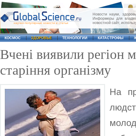
Новости науки, здоровь
Информеры для владел
новостной сайт, исполь
научно-популярные новости и статьи
КОСМОС
ЗДОРОВЬЕ
ТЕХНОЛОГИИ
КАТАСТРОФЫ
Вчені виявили регіон м
старіння організму
На пр
людст
молод