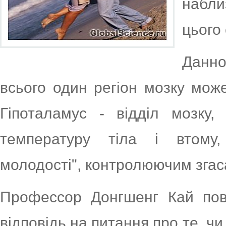
набли
цього 
Данн
всього один регіон мозку мож
Гіпоталамус - відділ мозку,
температуру тіла і втому
молодості", контролюючим згаса
Профессор Донгшенг Кай пов
відповідь на питання про те, ч