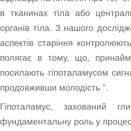
в тканинах тіла або централ
органів тіла. З нашого дослід
аспектів старіння контролюют
полягає в тому, що, принайм
посилають гіпоталамусом сигн
продовживши молодість ".
Гіпоталамус, захований г
фундаментальну роль у процесах