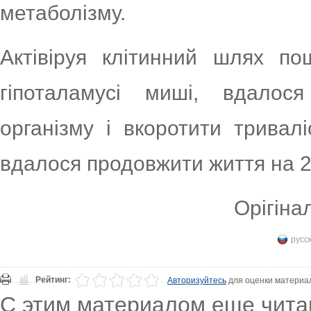
метаболізму.
Актівіруя клітинний шлях по
гіпоталамусі миші, вдалос
організму і вкоротити тривал
вдалося продовжити життя на 20
Орігіна
русс
Рейтинг:
Авторизуйтесь
для оценки материа
С этим материалом еще чита