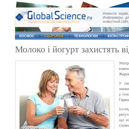
Новости науки,
Информеры для
новостной сайт
научно-популярные новости и статьи
КОСМОС
ЗДОРОВЬЕ
ТЕХНОЛОГИИ
КАТАСТРО
Молоко і йогурт захистять в
Употр
кожен
Жирні
У лю
знежи
у їхн
Гарва
Іссл
регу
що кі
спожи