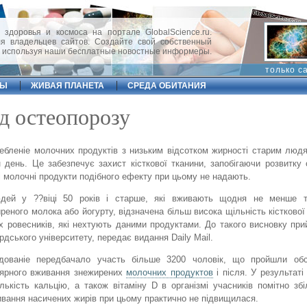
 здоровья и космоса на портале GlobalScience.ru.
 владельцев сайтов. Создайте свой собственный
, используя наши бесплатные новостные информеры.
только с
ФЫ
ЖИВАЯ ПЛАНЕТА
СРЕДА ОБИТАНИЯ
ід остеопорозу
ебленіе молочних продуктів з низьким відсотком жирності старим люд
 день. Це забезпечує захист кісткової тканини, запобігаючи розвитку 
 молочні продукти подібного ефекту при цьому не надають.
дей у ??віці 50 років і старше, які вживають щодня не менше т
реного молока або йогурту, відзначена більш висока щільність кісткової 
іх ровесників, які нехтують даними продуктами. До такого висновку при
рдського університету, передає видання Daily Mail.
едованіе передбачало участь більше 3200 чоловік, що пройшли об
лярного вживання знежирених
молочних продуктов
і після. У результаті
лькість кальцію, а також вітаміну D в організмі учасників помітно зб
вання насичених жирів при цьому практично не підвищилася.