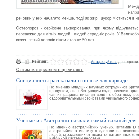
Между
напри
речовин у них набагато менше, тоді як жир і цукор міститься в 
Остеопороз - серйозне захворювання, при якому відбуваєтьс
переважно для літніх людей і людей середніх років. У Великобри
кожен п'ятий чоловік віком старше 50 лет.
Рейтинг:
Авторизуйтесь
для оценки
С этим материалом еще читают:
Специалисты рассказали о пользе чая каркаде
По мнению младших научных сотрудников британ
продуктом, способствующим оздоровлению орган
чая из рациона питания ведёт к обратному рез
оздоровительными свойствами уникального соде
Ученые из Австралии назвали самый важный для
По мнению австралийских ученых, витамин D 
австралийского института сделали на основан
людей, страдающих от нехватки витаминных ком
иммунной системы человека