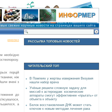
амые свежие научные новости на страницах вашего сайта
05/02/2013
РАССЫЛКА ТОПОВЫХ НОВОСТЕЙ
ям необхідно
остеопорозу.
ЧИТАТЕЛЬСКИЙ ТОП
рьох порцій
тканини, ніж
В Помпеях у жертвы извержения Везувия
йшли вчені з
нашли набор врача
Учёные решили сложную задачу для
миссий к астероидам: космические
стеження до
аппараты смогут эффективнее «прыгать» от
объекта к объекту
 з'ясувалося,
ільшилося, а
Белок восстановления ДНК может стать
ключом к новым методам лечения рака