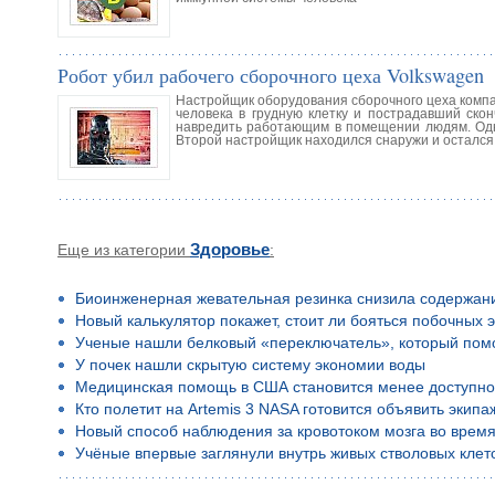
Робот убил рабочего сборочного цеха Volkswagen
Настройщик оборудования сборочного цеха компа
человека в грудную клетку и пострадавший ско
навредить работающим в помещении людям. Одна
Второй настройщик находился снаружи и остался
Еще из категории
Здоровье
:
Биоинженерная жевательная резинка снизила содержан
Новый калькулятор покажет, стоит ли бояться побочных 
Ученые нашли белковый «переключатель», который помо
У почек нашли скрытую систему экономии воды
Медицинская помощь в США становится менее доступн
Кто полетит на Artemis 3 NASA готовится объявить экип
Новый способ наблюдения за кровотоком мозга во время
Учёные впервые заглянули внутрь живых стволовых клето