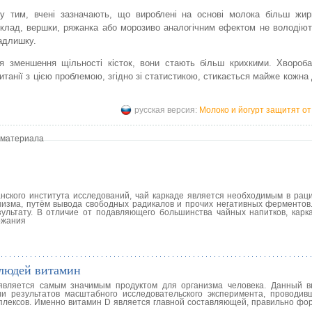
 тим, вчені зазначають, що вироблені на основі молока більш жирн
клад, вершки, ряжанка або морозиво аналогічним ефектом не володію
надлишку.
я зменшення щільності кісток, вони стають більш крихкими. Хвороба
танії з цією проблемою, згідно зі статистикою, стикається майже кожна д
русская версия:
Молоко и йогурт защитят о
 материала
ского института исследований, чай каркаде является необходимым в рац
изма, путём вывода свободных радикалов и прочих негативных ферментов
ультату. В отличие от подавляющего большинства чайных напитков, карк
ржания
 людей витамин
является самым значимым продуктом для организма человека. Данный 
ии результатов масштабного исследовательского эксперимента, проводив
плексов. Именно витамин D является главной составляющей, правильно ф