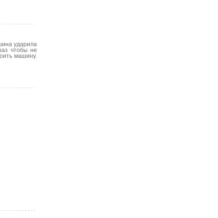
шина ударила
раз чтобы не
оить машину.