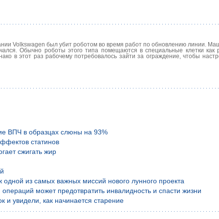
нии Volkswagen был убит роботом во время работ по обновлению линии. Ма
нчался. Обычно роботы этого типа помещаются в специальные клетки как 
ко в этот раз рабочему потребовалось зайти за ограждение, чтобы настр
ие ВПЧ в образцах слюны на 93%
эффектов статинов
гает сжигать жир
ой
аж одной из самых важных миссий нового лунного проекта
 операций может предотвратить инвалидность и спасти жизни
к и увидели, как начинается старение