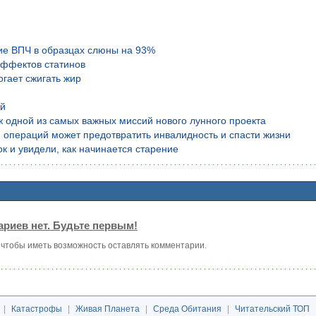
ие ВПЧ в образцах слюны на 93%
эффектов статинов
гает сжигать жир
ой
аж одной из самых важных миссий нового лунного проекта
 операций может предотвратить инвалидность и спасти жизни
к и увидели, как начинается старение
риев нет. Будьте первым!
, чтобы иметь возможность оставлять комментарии.
|
Катастрофы
|
Живая Планета
|
Среда Обитания
|
Читательский ТОП