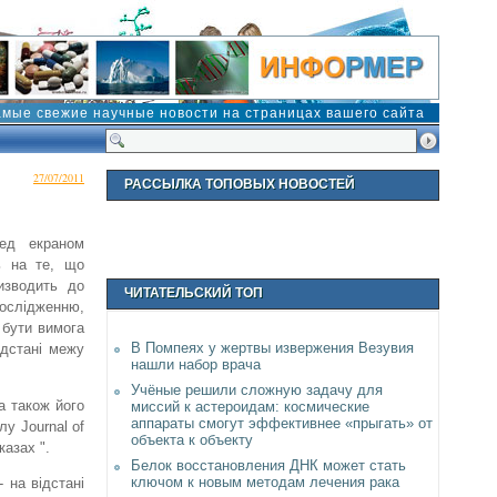
амые свежие научные новости на страницах вашего сайта
27/07/2011
РАССЫЛКА ТОПОВЫХ НОВОСТЕЙ
ред екраном
ь на те, що
изводить до
ЧИТАТЕЛЬСКИЙ ТОП
дослідженню,
 бути вимога
В Помпеях у жертвы извержения Везувия
ідстані межу
нашли набор врача
Учёные решили сложную задачу для
а також його
миссий к астероидам: космические
аппараты смогут эффективнее «прыгать» от
лу Journal of
объекта к объекту
азах ".
Белок восстановления ДНК может стать
ключом к новым методам лечения рака
 на відстані