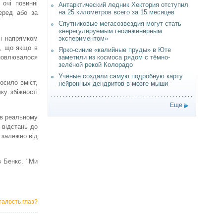
 очі повинні
Антарктический ледник Хектория отступил
на 25 километров всего за 15 месяцев
еред або за
Спутниковые мегасозвездия могут стать
«нерегулируемым геоинженерным
 і напрямком
экспериментом»
и, що якщо в
Ярко-синие «калийные пруды» в Юте
ановлювалося
заметили из космоса рядом с тёмно-
зелёной рекой Колорадо
Учёные создали самую подробную карту
осило вміст,
нейронных дендритов в мозге мыши
ку збіжності
Еще
 в реальному
 відстань до
 залежно від
в Бенкс. "Ми
алость глаз?