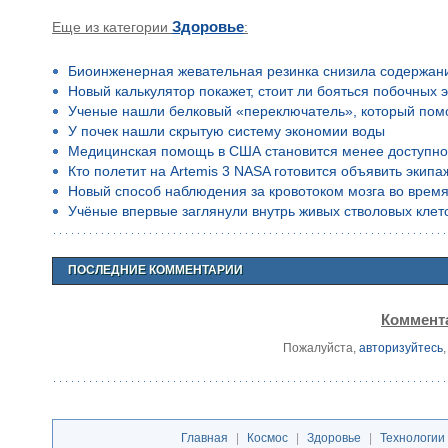
Еще из категории
Здоровье
:
Биоинженерная жевательная резинка снизила содержан
Новый калькулятор покажет, стоит ли бояться побочных 
Ученые нашли белковый «переключатель», который помо
У почек нашли скрытую систему экономии воды
Медицинская помощь в США становится менее доступн
Кто полетит на Artemis 3 NASA готовится объявить экип
Новый способ наблюдения за кровотоком мозга во время
Учёные впервые заглянули внутрь живых стволовых клето
ПОСЛЕДНИЕ КОММЕНТАРИИ
Коммента
Пожалуйста,
авторизуйтесь
Главная
|
Космос
|
Здоровье
|
Технологии