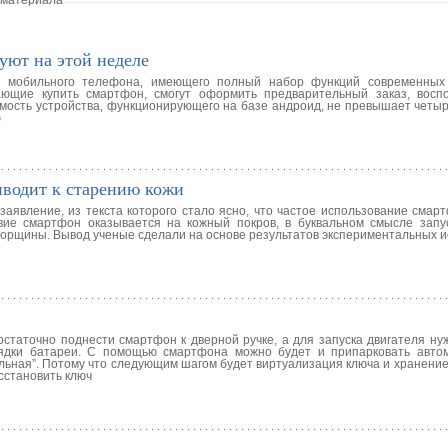
уют на этой неделе
ж мобильного телефона, имеющего полный набор функций современных 
ающие купить смартфон, смогут оформить предварительный заказ, восп
мость устройства, функционирующего на базе андроид, не превышает четыр
ю
иводит к старению кожи
заявление, из текста которого стало ясно, что частое использование смар
вие смартфон оказывается на кожный покров, в буквальном смысле запу
орщины. Вывод ученые сделали на основе результатов экспериментальных и
остаточно поднести смартфон к дверной ручке, а для запуска двигателя ну
ядки батареи. С помощью смартфона можно будет и припарковать авто
льная”. Потому что следующим шагом будет виртуализация ключа и хранение 
сстановить ключ