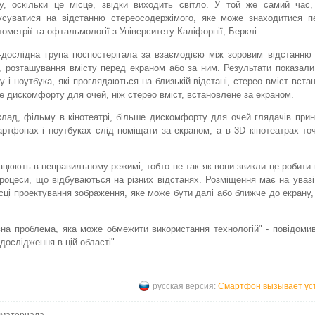
у, оскільки це місце, звідки виходить світло. У той же самий час,
усуватися на відстанню стереосодержімого, яке може знаходитися п
ометрії та офтальмології з Університету Каліфорнії, Берклі.
дослідна група поспостерігала за взаємодією між зоровим відстанню
, розташування вмісту перед екраном або за ним. Результати показал
і ноутбука, які проглядаються на близькій відстані, стерео вміст вст
е дискомфорту для очей, ніж стерео вміст, встановлене за екраном.
иклад, фільму в кінотеатрі, більше дискомфорту для очей глядачів прин
ртфонах і ноутбуках слід поміщати за екраном, а в 3D кінотеатрах точ
ацюють в неправильному режимі, тобто не так як вони звикли це робити
 процеси, що відбуваються на різних відстанях. Розміщення має на увазі
ісці проектування зображення, яке може бути далі або ближче до екрану,
овна проблема, яка може обмежити використання технологій" - повідоми
дослідження в цій області".
русская версия:
Смартфон вызывает уст
 материала