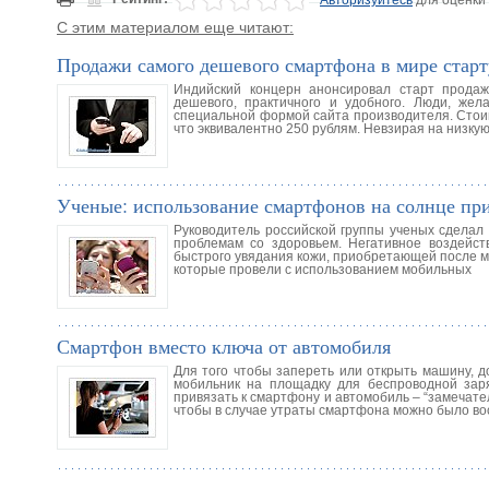
С этим материалом еще читают:
Продажи самого дешевого смартфона в мире старт
Индийский концерн анонсировал старт прода
дешевого, практичного и удобного. Люди, жел
специальной формой сайта производителя. Стои
что эквивалентно 250 рублям. Невзирая на низку
Ученые: использование смартфонов на солнце пр
Руководитель российской группы ученых сделал 
проблемам со здоровьем. Негативное воздейст
быстрого увядания кожи, приобретающей после м
которые провели с использованием мобильных
Смартфон вместо ключа от автомобиля
Для того чтобы запереть или открыть машину, д
мобильник на площадку для беспроводной зар
привязать к смартфону и автомобиль – “замечате
чтобы в случае утраты смартфона можно было во