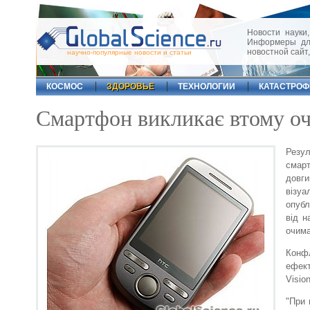
Новости науки,
Информеры для
новостной сайт
научно-популярные новости и статьи
КОСМОС
ЗДОРОВЬЕ
ТЕХНОЛОГИИ
КАТАСТРО
Смартфон викликає втому о
Резу
смар
довг
візуа
опубл
від н
очима
Конфл
ефект
Visio
"При 