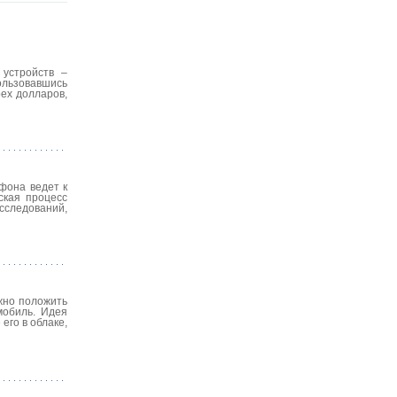
устройств –
ользовавшись
ех долларов,
тфона ведет к
ская процесс
сследований,
жно положить
мобиль. Идея
его в облаке,