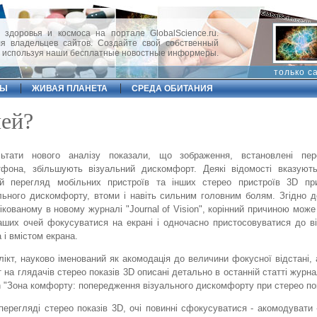
 здоровья и космоса на портале GlobalScience.ru.
 владельцев сайтов. Создайте свой собственный
, используя наши бесплатные новостные информеры.
только с
ФЫ
ЖИВАЯ ПЛАНЕТА
СРЕДА ОБИТАНИЯ
чей?
льтати нового аналізу показали, що зображення, встановлені пе
тфона, збільшують візуальний дискомфорт. Деякі відомості вказуют
ий перегляд мобільних пристроїв та інших стерео пристроїв 3D пр
льного дискомфорту, втоми і навіть сильним головним болям. Згідно 
ікованому в новому журналі "Journal of Vision", корінний причиною може
аших очей фокусуватися на екрані і одночасно пристосовуватися до в
 і вмістом екрана.
ікт, науково іменований як акомодація до величини фокусної відстані, 
 на глядачів стерео показів 3D описані детально в останній статті журна
n "Зона комфорту: попередження візуального дискомфорту при стерео пок
перегляді стерео показів 3D, очі повинні сфокусуватися - акомодувати -