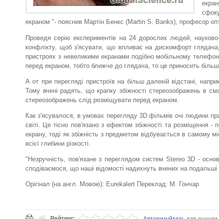
екран
сфок
екраном "- пояснив Мартін Бенкс (Martin S. Banks), професор опт
Проведя серію експериментів на 24 дорослих людей, науково-
конфлікту, щоб з'ясувати, що впливає на дискомфорт глядача
пристроях з невеликими екранами подібно мобільному телефону 
перед екраном, тобто ближче до глядача, то це приносить більш
А от при перегляді пристроїв на більш далекій відстані, напр
Тому вчені радять, що крапку збіжності стереозображень в сма
стереозображень слід розміщувати перед екраном.
Как з'ясувалося, в умовах перегляду 3D фільмів очі людини пр
світі. Це тісно пов'язано з ефектом збіжності та розміщення -
екрану, тоді як збіжність з предметом відбувається в самому м
всієї глибини різкості.
"Незручність, пов'язане з переглядом систем Stereo 3D - осн
сподіваємося, що наші відомості надихнуть вчених на подальші 
Орігінал (на англ. Мовою): Eurekalert Переклад: М. Гончар
Рейтинг:
Авторизуйтесь
для оценки