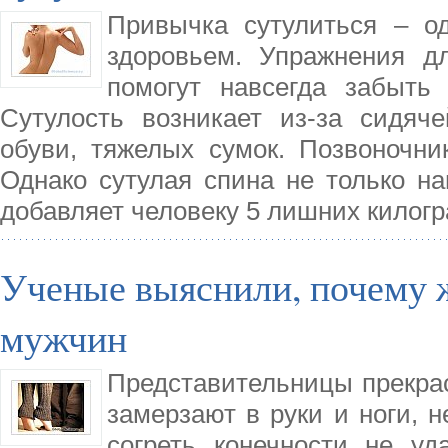
Привычка сутулиться – о
здоровьем. Упражнения д
помогут навсегда забыть
Сутулость возникает из-за сидяч
обуви, тяжелых сумок. Позвоночни
Однако сутулая спина не только на
добавляет человеку 5 лишних килог
Ученые выяснили, почему
мужчин
Представительницы прекрасн
замерзают в руки и ноги, н
согреть конечности не у