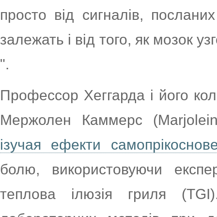
просто від сигналів, посланих
залежать і від того, як мозок уз
".
Профессор Хеггарда і його кол
Мержолен Каммерс (Marjolein
ізучая ефекти самопрікоснове
болю, використовуючи експе
теплова ілюзія гриля (TG