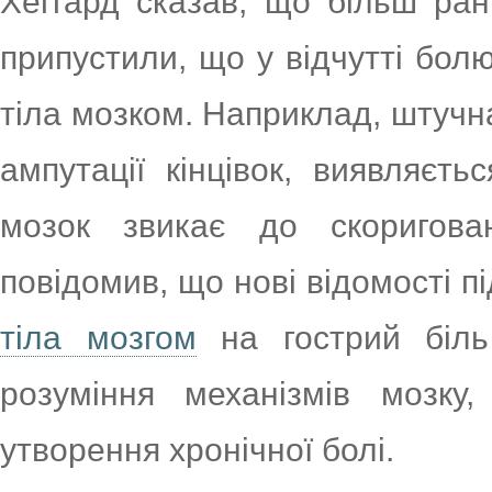
Хеггард сказав, що більш ран
припустили, що у відчутті бол
тіла мозком. Наприклад, штучна
ампутації кінцівок, виявляєт
мозок звикає до скоригова
повідомив, що нові відомості 
тіла мозгом
на гострий біль
розуміння механізмів мозку
утворення хронічної болі.