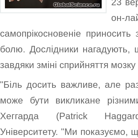
23 ве
он-л
самопрікосновеніе приносить 
болю. Дослідники нагадують,
завдяки зміні сприйняття мозку 
"Біль досить важливе, але раз
може бути викликане різним
Хеггарда (Patrick Hagga
Університету. "Ми показуємо, щ