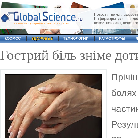
Новости науки, здоровь
Информеры для владел
новостной сайт, исполь
научно-популярные новости и статьи
КОСМОС
ЗДОРОВЬЕ
ТЕХНОЛОГИИ
КАТАСТРОФЫ
Гострий біль зніме дот
Прічі
болях
части
Резул