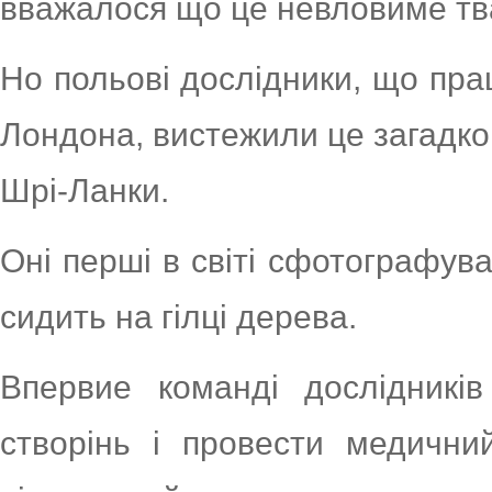
вважалося що це невловиме тв
Но польові дослідники, що пра
Лондона, вистежили це загадко
Шрі-Ланки.
Оні перші в світі сфотографув
сидить на гілці дерева.
Впервие команді дослідникі
створінь і провести медични