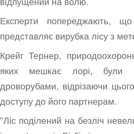
відпущений на волю.
Експерти попереджають, що
представляє вирубка лісу з ме
Крейг Тернер, природоохоронн
яких мешкає лорі, були 
дроворубами, відрізаючи цьог
доступу до його партнерам.
"Ліс поділений на безліч невели