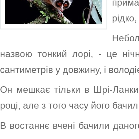
прима
рідко
Небол
назвою тонкий лорі, - це ніч
сантиметрів у довжину, і волод
Он мешкає тільки в Шрі-Ланки
році, але з того часу його бачи
В востаннє вчені бачили даного