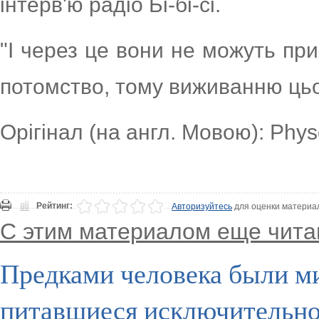
інтерв'ю радіо Бі-бі-сі.
"І через це вони не можуть пр
потомство, тому виживанню цьо
Орігінал (на англ. Мовою): Phys
Рейтинг:
Авторизуйтесь
для оценки материа
С этим материалом еще чита
Предками человека были м
питавшиеся исключительн