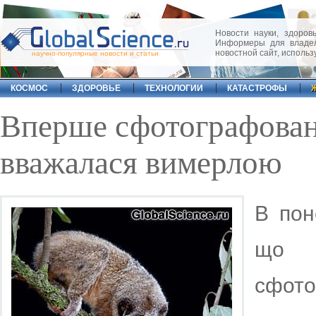
Новости науки, здоровь
Информеры для владел
новостной сайт, исполь
научно-популярные новости и статьи
КОСМОС
ЗДОРОВЬЕ
ТЕХНОЛОГИИ
КАТАСТРОФЫ
Вперше сфотографован
вважалася вимерлою
В пон
що 
сфот