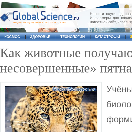
Новости науки, здоровь
Информеры для владел
новостной сайт, исполь
научно-популярные новости и статьи
КОСМОС
ЗДОРОВЬЕ
ТЕХНОЛОГИИ
КАТАСТРОФЫ
Как животные получаю
несовершенные» пятна
Учё
биоло
форми