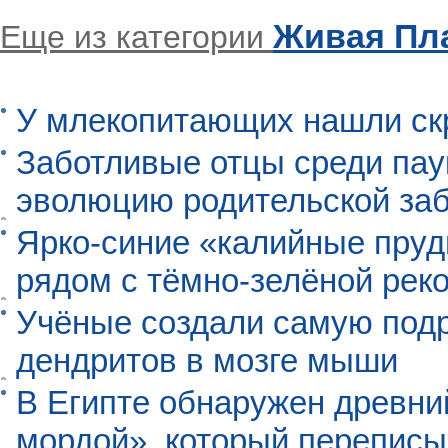
Живая Пл
Еще из категории
У млекопитающих нашли ск
Заботливые отцы среди пау
эволюцию родительской заб
Ярко-синие «калийные пруд
рядом с тёмно-зелёной рек
Учёные создали самую под
дендритов в мозге мыши
В Египте обнаружен древни
мордой», который перепис